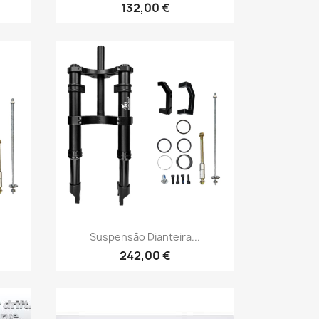
132,00 €
Vista rápida

Suspensão Dianteira...
242,00 €