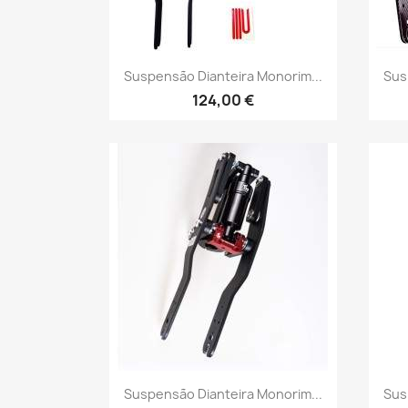
Vista rápida

Suspensão Dianteira Monorim...
Sus
124,00 €
Vista rápida

Suspensão Dianteira Monorim...
Sus