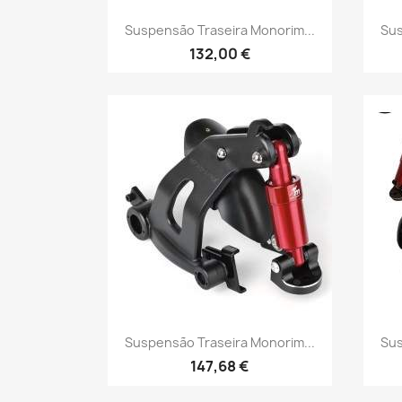
Vista rápida

Suspensão Traseira Monorim...
Sus
132,00 €
Vista rápida

Suspensão Traseira Monorim...
Sus
147,68 €