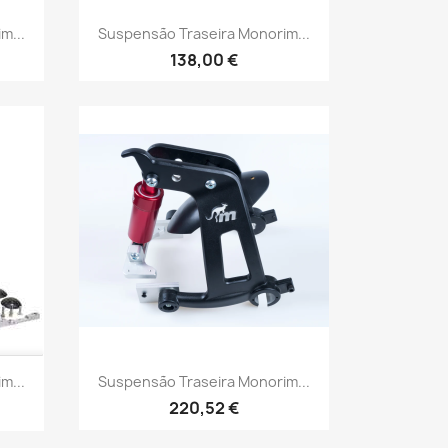
Vista rápida

m...
Suspensão Traseira Monorim...
138,00 €
Vista rápida

m...
Suspensão Traseira Monorim...
220,52 €