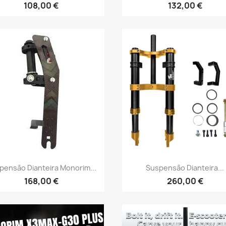
108,00 €
132,00 €
Vista rápida
Vista rápida


pensão Dianteira Monorim...
Suspensão Dianteira...
168,00 €
260,00 €