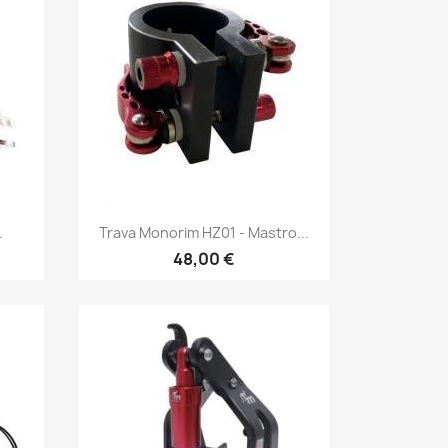
Vista rápida

.
Trava Monorim HZ01 - Mastro...
48,00 €