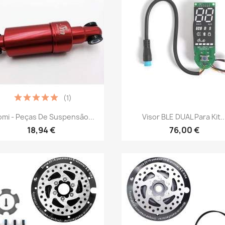
(1)
Vista rápida
Vista rápida


omi - Peças De Suspensão...
Visor BLE DUAL Para Kit..
18,94 €
76,00 €