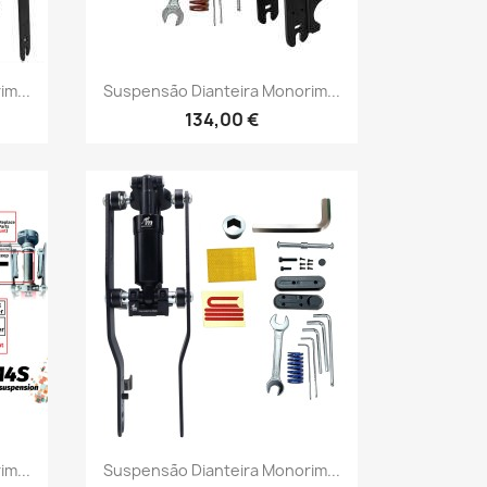
Vista rápida

m...
Suspensão Dianteira Monorim...
134,00 €
Vista rápida

m...
Suspensão Dianteira Monorim...