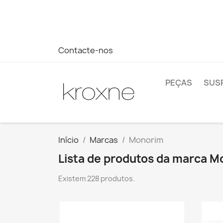
Se você não encontrou o produto que procura ou tem dúvi
rápida às suas dúvidas --> WhatsApp +34 696403761
Contacte-nos
PEÇAS
SUS
Início
Marcas
Monorim
Lista de produtos da marca 
Existem 228 produtos.