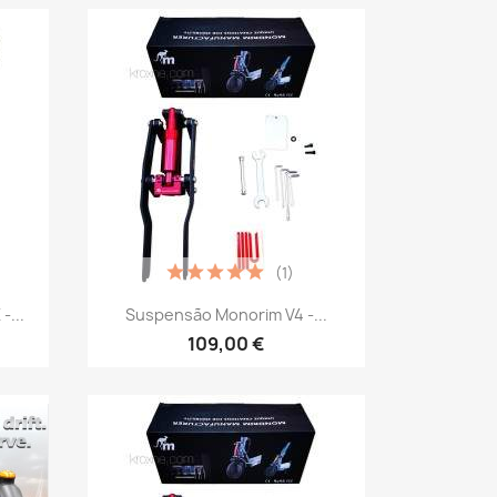
(1)
Vista rápida

...
Suspensão Monorim V4 -...
109,00 €