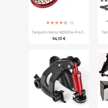
(1)
Vista rápida

Tampa Do Motor MD500w-Pro E...
Tam
94,10 €