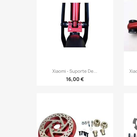
Vista rápida

Xiaomi - Suporte De...
Xia
16,00 €