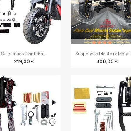
(1)
Vista rápida
Vista rápida


Suspensao Dianteira...
Suspensao Dianteira Monori
219,00 €
300,00 €