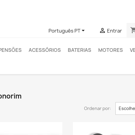
das sobre algum produto específico, pode entrar em contato 
shopping


Português PT
Entrar
PENSÕES
ACESSÓRIOS
BATERIAS
MOTORES
V
Monorim
Ordenar por:
Escolhe