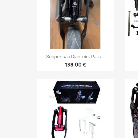
Vista rápida

Suspensão Dianteira Para...
138,00 €