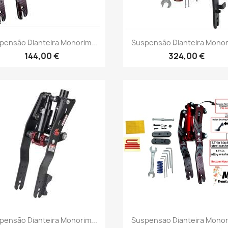
Vista rápida
Vista rápida


pensão Dianteira Monorim...
Suspensão Dianteira Monori
144,00 €
324,00 €
Vista rápida
Vista rápida


pensão Dianteira Monorim...
Suspensao Dianteira Monori