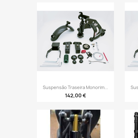
Vista rápida

Suspensão Traseira Monorim...
Sus
142,00 €