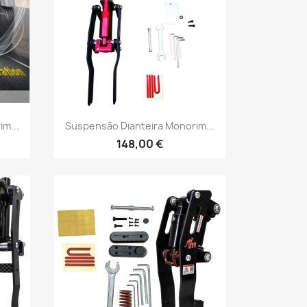
Vista rápida

m...
Suspensão Dianteira Monorim...
148,00 €