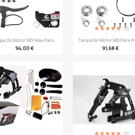
(1)
Vista rápida
Vista rápida


pa Do Motor MD-Max Para...
Tampa Do Motor MD Para Pro
94,00 €
91,68 €
(1)