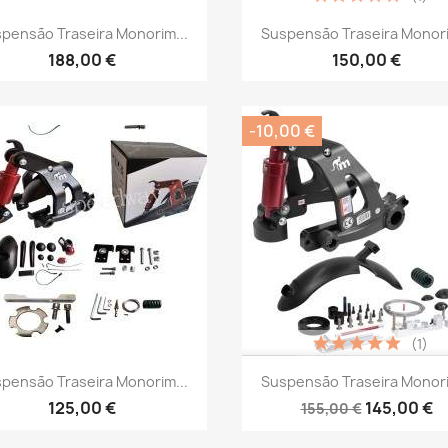
Vista rápida
Vista rápida


pensão Traseira Monorim...
Suspensão Traseira Monori
188,00 €
150,00 €
-10,00 €
(1)
Vista rápida
Vista rápida


pensão Traseira Monorim...
Suspensão Traseira Monori
125,00 €
145,00 €
155,00 €