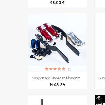
98,00 €
(1)
Vista rápida

Suspensão Dianteira Monorim...
Sus
142,00 €