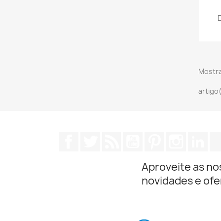
E
Mostra
artigo
Facebook
Twitter
Rss
YouTube
Pinterest
Instagra
Lin
Aproveite as no
novidades e ofe