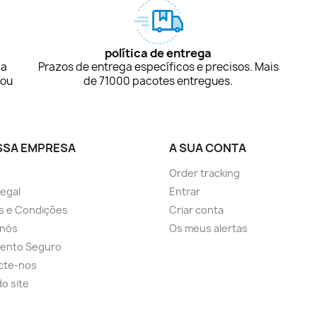
política de entrega
ça
Prazos de entrega específicos e precisos. Mais
 ou
de 71000 pacotes entregues.
SSA EMPRESA
A SUA CONTA
Order tracking
Legal
Entrar
s e Condições
Criar conta
 nós
Os meus alertas
ento Seguro
cte-nos
o site