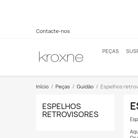
Se você não encontrou o produto que procura ou tem dúvi
rápida às suas dúvidas --> WhatsApp +34 696403761
Contacte-nos
PEÇAS
SUS
Início
Peças
Guidão
Espelhos retro
E
ESPELHOS
RETROVISORES
Esp
Aqu
Os 