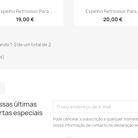
Vista rápida
Vista rápida


spelho Retrovisor Para...
Espelho Retrovisor Para.
19,00 €
20,00 €
ndo 1-2 de um total de 2
(s)
m
kedIn
TikTok
ssas últimas
rtas especiais
Pode cancelar a subscrição a qualquer momento.
nossa informação de contacto na declaração le