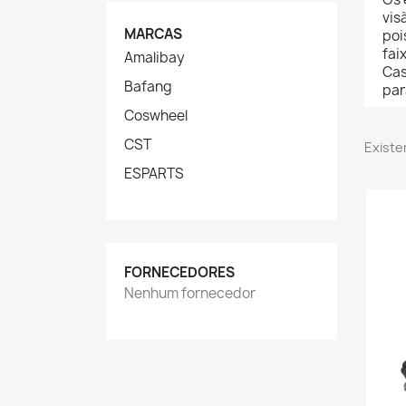
vis
MARCAS
poi
fai
Amalibay
Cas
Bafang
par
Coswheel
CST
Existe
ESPARTS
FORNECEDORES
Nenhum fornecedor