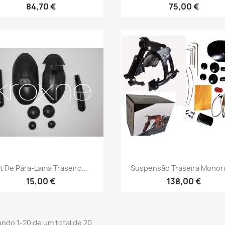
84,70 €
75,00 €
Vista rápida
Vista rápida


it De Pára-Lama Traseiro...
Suspensão Traseira Monori
15,00 €
138,00 €
ndo 1-20 de um total de 20