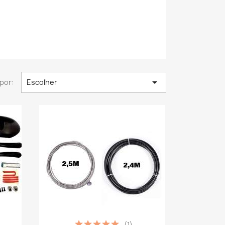

por:
Escolher
(1)