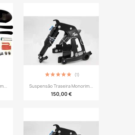
(1)
Vista rápida

m...
Suspensão Traseira Monorim...
150,00 €