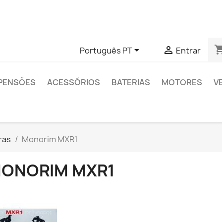
das sobre algum produto específico, pode entrar em contato 
shopping


Português PT
Entrar
PENSÕES
ACESSÓRIOS
BATERIAS
MOTORES
V
ras
Monorim MXR1
ONORIM MXR1