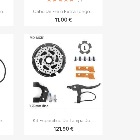
Vista rápida

o...
Cabo De Freio Extra Longo...
11,00 €
Vista rápida

...
Kit Específico De Tampa Do...
121,90 €