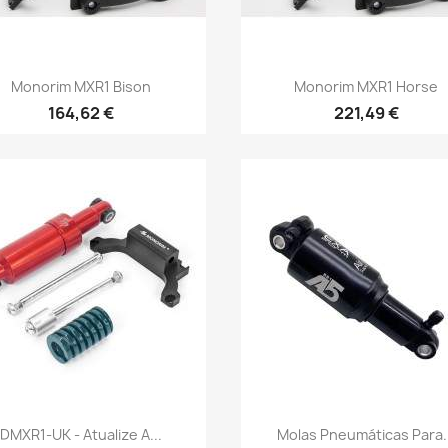
Vista rápida
Vista rápida


Monorim MXR1 Bison
Monorim MXR1 Horse
164,62 €
221,49 €
Vista rápida
Vista rápida


DMXR1-UK - Atualize A...
Molas Pneumáticas Para.