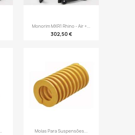
Vista rápida

Monorim MXR1 Rhino - Air +...
302,50 €
Vista rápida

..
Molas Para Suspensões...