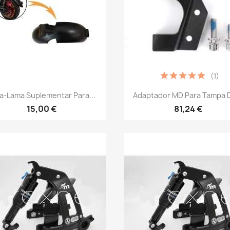
(1)
Vista rápida
Vista rápida


a-Lama Suplementar Para...
Adaptador MD Para Tampa D
15,00 €
81,24 €