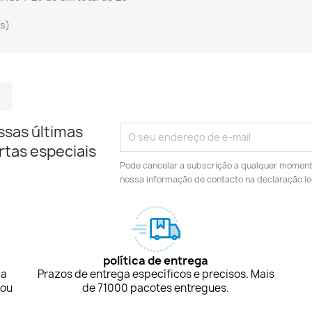
(s)
m
kedIn
TikTok
ssas últimas
rtas especiais
Pode cancelar a subscrição a qualquer momento.
nossa informação de contacto na declaração le
política de entrega
ça
Prazos de entrega específicos e precisos. Mais
 ou
de 71000 pacotes entregues.