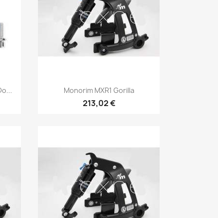
Vista rápida

o...
Monorim MXR1 Gorilla
213,02 €