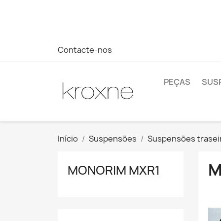
Se você não encontrou o produto que procura ou tem dúvi
rápida às suas dúvidas --> WhatsApp +34 696403761
Contacte-nos
PEÇAS
SUS
Início
Suspensões
Suspensões trasei
M
MONORIM MXR1