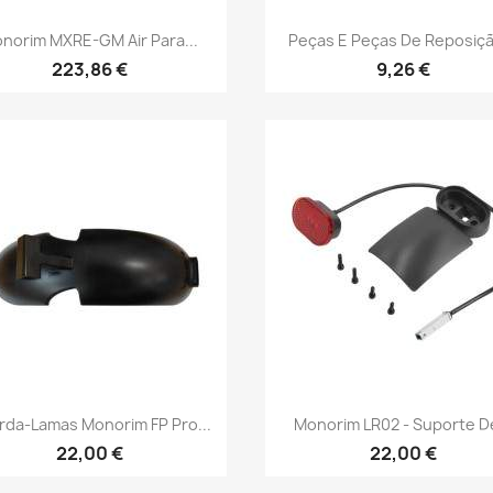
Vista rápida
Vista rápida


norim MXRE-GM Air Para...
Peças E Peças De Reposiçã
223,86 €
9,26 €
Vista rápida
Vista rápida


rda-Lamas Monorim FP Pro...
Monorim LR02 - Suporte De
22,00 €
22,00 €