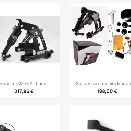
Vista rápida
Vista rápida


Monorim MXRE Air Para...
Suspensão Traseira Monori
217,86 €
188,00 €