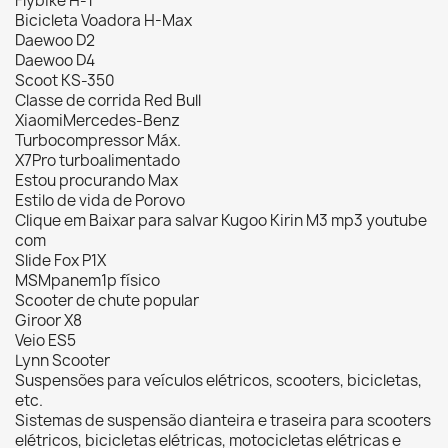
Flybike H-1
Bicicleta Voadora H-Max
Daewoo D2
Daewoo D4
Scoot KS-350
Classe de corrida Red Bull
XiaomiMercedes-Benz
Turbocompressor Máx.
X7Pro turboalimentado
Estou procurando Max
Estilo de vida de Porovo
Clique em Baixar para salvar Kugoo Kirin M3 mp3 youtube
com
Slide Fox P1X
MSMpanem1p físico
Scooter de chute popular
Giroor X8
Veio ES5
Lynn Scooter
Suspensões para veículos elétricos, scooters, bicicletas,
etc.
Sistemas de suspensão dianteira e traseira para scooters
elétricos, bicicletas elétricas, motocicletas elétricas e