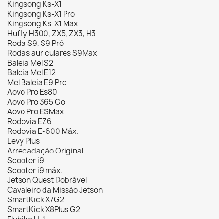
Kingsong Ks-X1
Kingsong Ks-X1 Pro
Kingsong Ks-X1 Max
Huffy H300, ZX5, ZX3, H3
Roda S9, S9 Pró
Rodas auriculares S9Max
Baleia Mel S2
Baleia Mel E12
Mel Baleia E9 Pro
Aovo Pro Es80
Aovo Pro 365 Go
Aovo Pro ESMax
Rodovia EZ6
Rodovia E-600 Máx.
Levy Plus+
Arrecadação Original
Scooter i9
Scooter i9 máx.
Jetson Quest Dobrável
Cavaleiro da Missão Jetson
SmartKick X7G2
SmartKick X8Plus G2