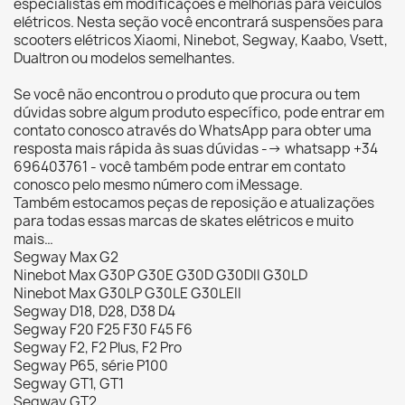
especialistas em modificações e melhorias para veículos
elétricos. Nesta seção você encontrará suspensões para
scooters elétricos Xiaomi, Ninebot, Segway, Kaabo, Vsett,
Dualtron ou modelos semelhantes.
Se você não encontrou o produto que procura ou tem
dúvidas sobre algum produto específico, pode entrar em
contato conosco através do WhatsApp para obter uma
resposta mais rápida às suas dúvidas --> whatsapp +34
696403761 - você também pode entrar em contato
conosco pelo mesmo número com iMessage.
Também estocamos peças de reposição e atualizações
para todas essas marcas de skates elétricos e muito
mais…
Segway Max G2
Ninebot Max G30P G30E G30D G30DII G30LD
Ninebot Max G30LP G30LE G30LEII
Segway D18, D28, D38 D4
Segway F20 F25 F30 F45 F6
Segway F2, F2 Plus, F2 Pro
Segway P65, série P100
Segway GT1, GT1
Segway GT2