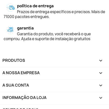
política de entrega
Prazos de entrega específicos e precisos. Mais de
71000 pacotes entregues.
garantia
Garantia do produto, você receberá o que
comprou. Ajuda e suporte de instalação gratuitos
PRODUTOS

A NOSSA EMPRESA

A SUA CONTA

INFORMAÇÃO DA LOJA
keyboard_arrow_down