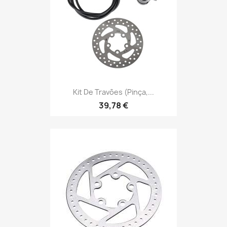
Kit De Travões (pinça,...
39,78 €