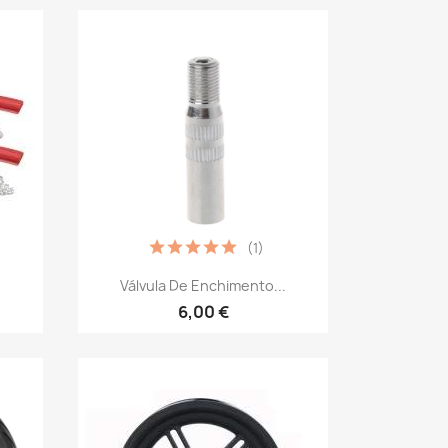
(1)
Vista rápida

Válvula De Enchimento...
6,00 €