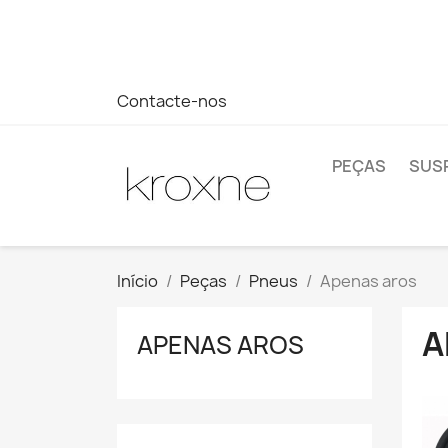
Se você não encontrou o produto que procura ou tem dúvi
rápida às suas dúvidas --> WhatsApp +34 696403761
Contacte-nos
PEÇAS
SUS
Início
Peças
Pneus
Apenas aros
A
APENAS AROS