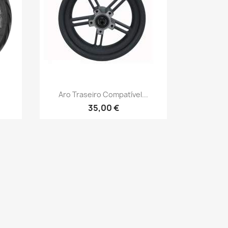
Vista rápida

Aro Traseiro Compatível...
35,00 €