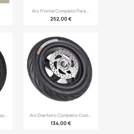
Vista rápida

Aro Frontal Completo Para...
252,00 €
Vista rápida

y...
Aro Dianteiro Completo Com...
134,00 €