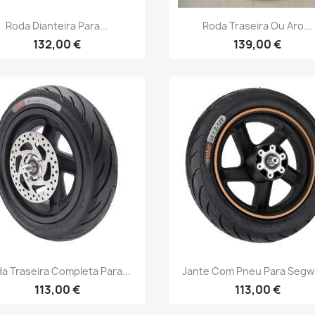
Vista rápida
Vista rápida


Roda Dianteira Para...
Roda Traseira Ou Aro...
132,00 €
139,00 €
Vista rápida
Vista rápida


a Traseira Completa Para...
Jante Com Pneu Para Segwa
113,00 €
113,00 €