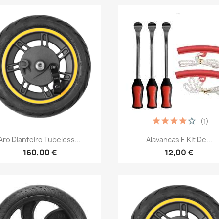
(1)
Vista rápida
Vista rápida


Aro Dianteiro Tubeless...
Alavancas E Kit De...
160,00 €
12,00 €