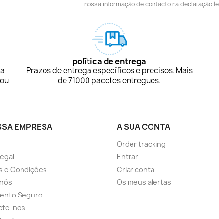
nossa informação de contacto na declaração le
política de entrega
ça
Prazos de entrega específicos e precisos. Mais
 ou
de 71000 pacotes entregues.
SSA EMPRESA
A SUA CONTA
Order tracking
Legal
Entrar
s e Condições
Criar conta
 nós
Os meus alertas
ento Seguro
cte-nos