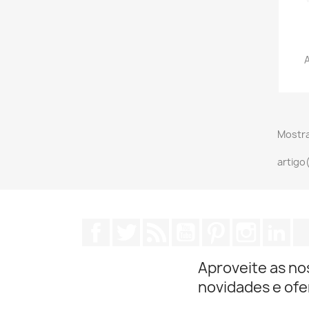
Mostra
artigo
Facebook
Twitter
Rss
YouTube
Pinterest
Instagra
Lin
Aproveite as no
novidades e ofe