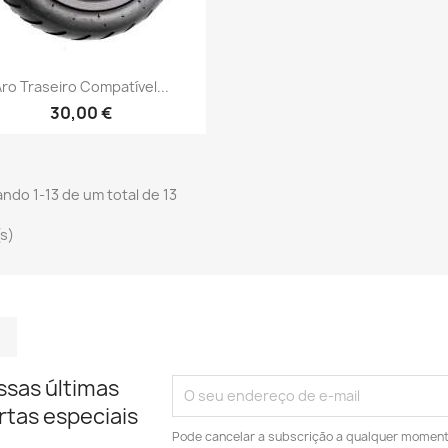
Vista rápida

Aro Traseiro Compatível...
30,00 €
ndo 1-13 de um total de 13
(s)
m
kedIn
TikTok
ssas últimas
rtas especiais
Pode cancelar a subscrição a qualquer momento.