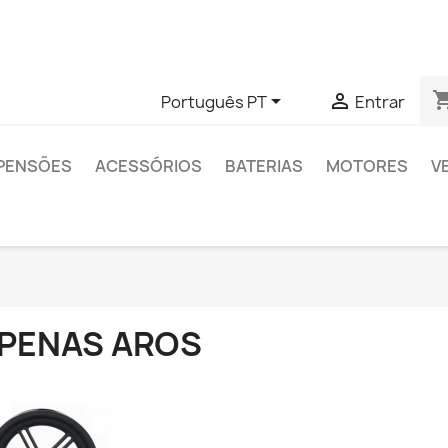
das sobre algum produto específico, pode entrar em contato 
shopping


Português PT
Entrar
PENSÕES
ACESSÓRIOS
BATERIAS
MOTORES
V
PENAS AROS