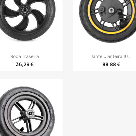
Vista rápida
Vista rápida


Roda Traseira
Jante Dianteira 10...
36,29 €
88,88 €