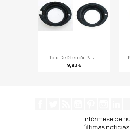
Vista rápida

Tope De Dirección Para...
R
9,82 €
Facebook
Twitter
Rss
YouTube
Pinterest
Instagra
Lin
Infórmese de n
últimas noticias