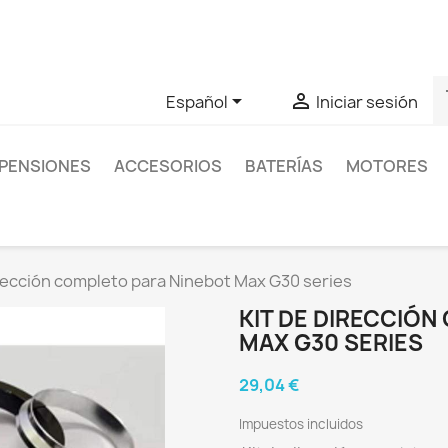
as sobre un producto en concreto tú puedes contactar con nos
s


Español
Iniciar sesión
PENSIONES
ACCESORIOS
BATERÍAS
MOTORES
irección completo para Ninebot Max G30 series
KIT DE DIRECCIÓ
MAX G30 SERIES
29,04 €
Impuestos incluidos