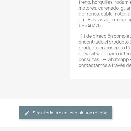
freno, horquillas, rodami
motores, carenado, guard
de frenos, cable motor, 
etc. Buscas algo más, c
696403761
Kit de dirección complet
encontrado el producto 
producto en concreto tú
de whatsapp para obtene
consultas --> whatsapp
contactarnos a través d
Sea el primero en escribir una reseña