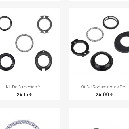
Vista rápida
Vista rápida


Kit De Direccion Y...
Kit De Rodamientos De...
24,15 €
24,00 €