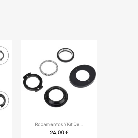
Vista rápida

Rodamientos Y Kit De...
24,00 €