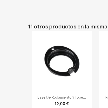
11 otros productos en la misma
Vista rápida

Base De Rodamiento Y Tope...
R
12,00 €