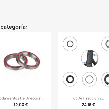
 categoría:
Vista rápida
Vista rápida


odamientos De Dirección...
Kit De Dirección Y...
12,00 €
24,15 €