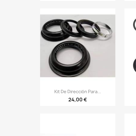
Vista rápida

Kit De Dirección Para...
24,00 €