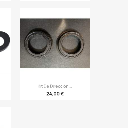
Vista rápida

Kit De Dirección...
24,00 €