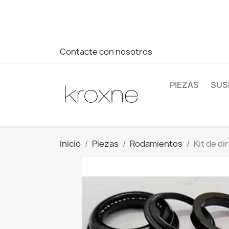
Si no has encontrado el producto que buscas o tienes dud
más rápida a tus consultas --> Whatsapp +34 696403761
Contacte con nosotros
PIEZAS
SUS
Inicio
Piezas
Rodamientos
Kit de d