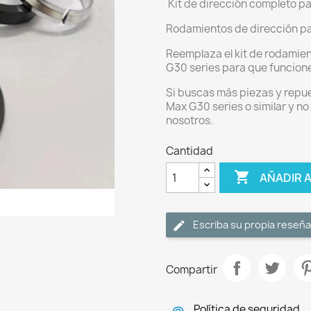
Kit de dirección completo p
Rodamientos de dirección pa
Reemplaza el kit de rodamie
G30 series para que funcion
Si buscas más piezas y repue
Max G30 series o similar y no
nosotros.
Cantidad

AÑADIR 
Escriba su propia reseña
Compartir
Política de seguridad