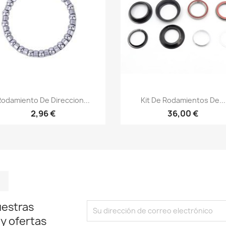
Vista rápida
Vista rápida


odamiento De Direccion...
Kit De Rodamientos De...
2,96 €
36,00 €
m
kedIn
TikTok
uestras
 y ofertas