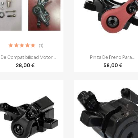
(1)
Vista rápida
Vista rápida


t De Compatibilidad Motor...
Pinza De Freno Para...
28,00 €
58,00 €