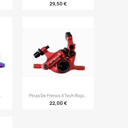
29,50 €
Vista rápida

.
Pinza De Frenos XTech Roja...
22,00 €