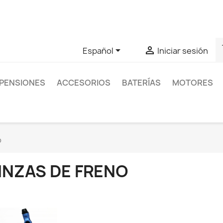
as sobre un producto en concreto tú puedes contactar con nos
s


Español
Iniciar sesión
PENSIONES
ACCESORIOS
BATERÍAS
MOTORES
o
INZAS DE FRENO