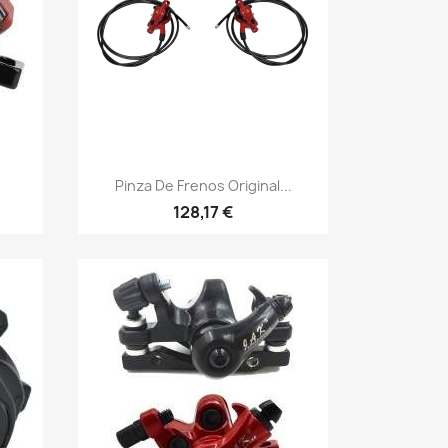
Vista rápida

Pinza De Frenos Original...
128,17 €