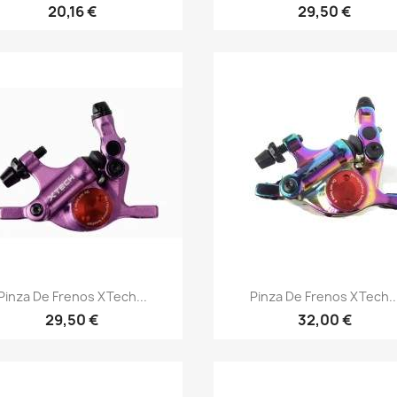
20,16 €
29,50 €
Vista rápida
Vista rápida


Pinza De Frenos XTech...
Pinza De Frenos XTech..
29,50 €
32,00 €