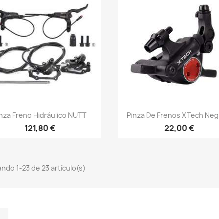
Vista rápida
Vista rápida


nza Freno Hidráulico NUTT
Pinza De Frenos XTech Negr
121,80 €
22,00 €
ndo 1-23 de 23 artículo(s)
m
kedIn
TikTok