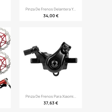
Vista rápida

Pinza De Frenos Delantera Y...
34,00 €
Vista rápida

Pinza De Frenos Para Xiaomi...
37,63 €