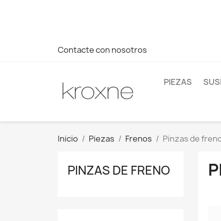
Si no has encontrado el producto que buscas o tienes dud
más rápida a tus consultas --> Whatsapp +34 696403761
Contacte con nosotros
PIEZAS
SUS
Inicio
Piezas
Frenos
Pinzas de fren
P
PINZAS DE FRENO