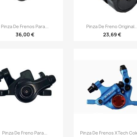
Vista rápida
Vista rápida


Pinza De Frenos Para...
Pinza De Freno Original..
36,00 €
23,69 €
Vista rápida
Vista rápida


Pinza De Freno Para...
Pinza De Frenos XTech Colo