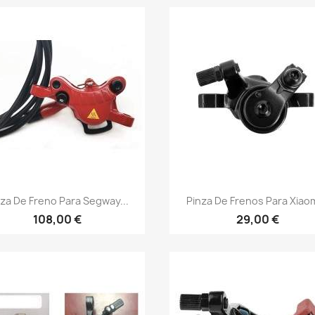
Vista rápida
Vista rápida


nza De Freno Para Segway...
Pinza De Frenos Para Xiaomi
108,00 €
29,00 €