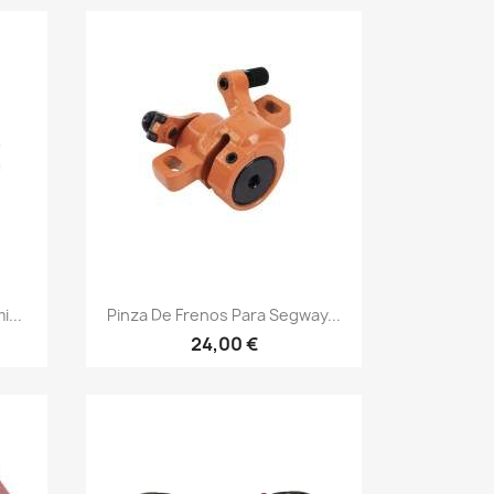
Vista rápida

...
Pinza De Frenos Para Segway...
24,00 €