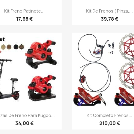
Vista rápida
Vista rápida


Kit Freno Patinete...
Kit De Frenos ( Pinza,...
17,68 €
39,78 €
Vista rápida
Vista rápida


nzas De Freno Para Kugoo...
Kit Completo Frenos...
34,00 €
210,00 €