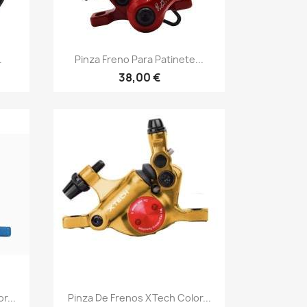
Vista rápida

.
Pinza Freno Para Patinete...
38,00 €
Vista rápida

r...
Pinza De Frenos XTech Color...