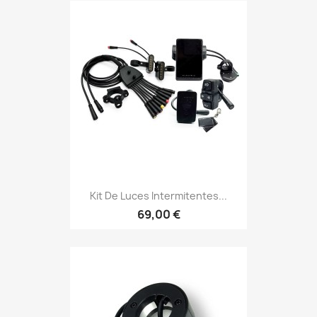
Kit De Luces Intermitentes...
69,00 €