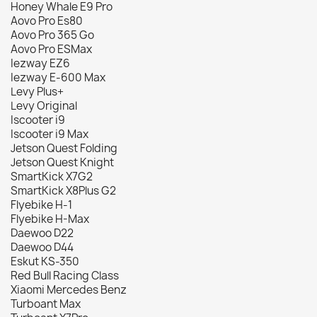
Honey Whale E9 Pro
Aovo Pro Es80
Aovo Pro 365 Go
Aovo Pro ESMax
Iezway EZ6
Iezway E-600 Max
Levy Plus+
Levy Original
Iscooter i9
Iscooter i9 Max
Jetson Quest Folding
Jetson Quest Knight
SmartKick X7G2
SmartKick X8Plus G2
Flyebike H-1
Flyebike H-Max
Daewoo D22
Daewoo D44
Eskut KS-350
Red Bull Racing Class
Xiaomi Mercedes Benz
Turboant Max