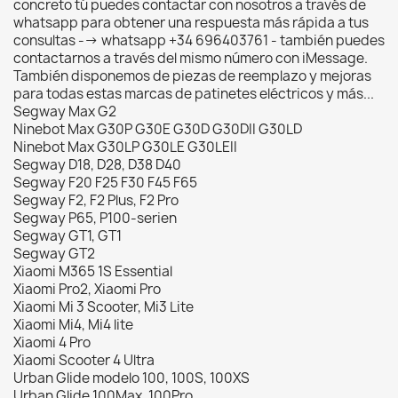
concreto tú puedes contactar con nosotros a través de
whatsapp para obtener una respuesta más rápida a tus
consultas --> whatsapp +34 696403761 - también puedes
contactarnos a través del mismo número con iMessage.
También disponemos de piezas de reemplazo y mejoras
para todas estas marcas de patinetes eléctricos y más...
Segway Max G2
Ninebot Max G30P G30E G30D G30DII G30LD
Ninebot Max G30LP G30LE G30LEII
Segway D18, D28, D38 D40
Segway F20 F25 F30 F45 F65
Segway F2, F2 Plus, F2 Pro
Segway P65, P100-serien
Segway GT1, GT1
Segway GT2
Xiaomi M365 1S Essential
Xiaomi Pro2, Xiaomi Pro
Xiaomi Mi 3 Scooter, Mi3 Lite
Xiaomi Mi4, Mi4 lite
Xiaomi 4 Pro
Xiaomi Scooter 4 Ultra
Urban Glide modelo 100, 100S, 100XS
Urban Glide 100Max, 100Pro