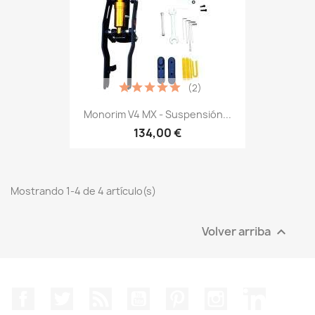
(2)
Monorim V4 MX - Suspensión...
134,00 €
Mostrando 1-4 de 4 artículo(s)
Volver arriba

Facebook
Twitter
Rss
YouTube
Pinterest
Instagram
LinkedIn