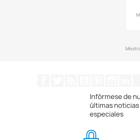
M
Mostra
Facebook
Twitter
Rss
YouTube
Pinterest
Instagra
Lin
Infórmese de n
últimas noticias
especiales