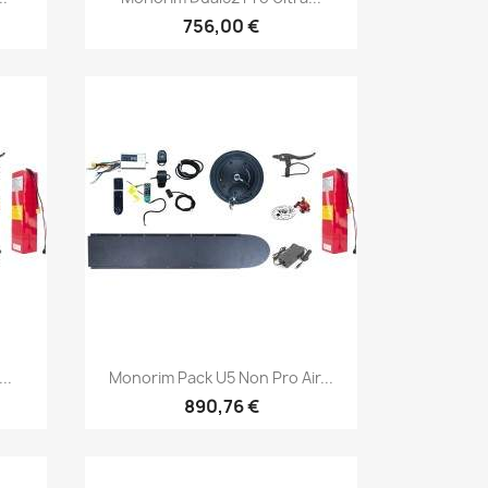
756,00 €
Vista rápida

..
Monorim Pack U5 Non Pro Air...
890,76 €