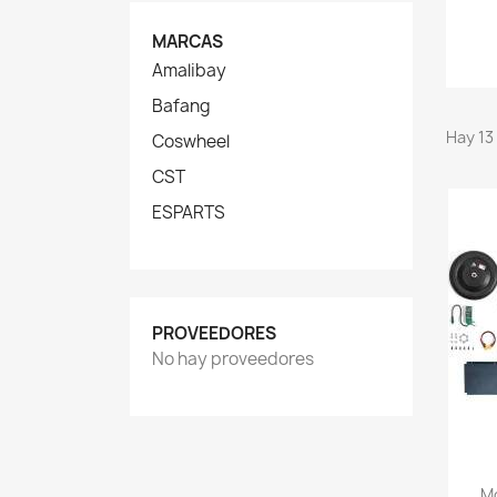
MARCAS
Amalibay
Bafang
Hay 13
Coswheel
CST
ESPARTS
PROVEEDORES
No hay proveedores
Mo