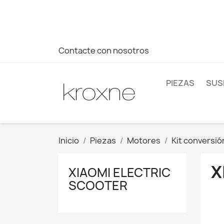
Si no has encontrado el producto que buscas o tienes dud
más rápida a tus consultas --> Whatsapp +34 696403761
Contacte con nosotros
PIEZAS
SUS
Inicio
Piezas
Motores
Kit conversió
X
XIAOMI ELECTRIC
SCOOTER