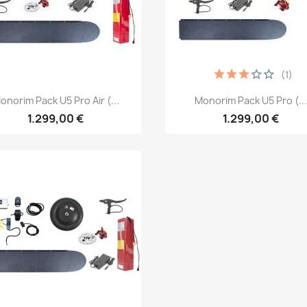
(1)
Vista rápida
Vista rápida


onorim Pack U5 Pro Air (...
Monorim Pack U5 Pro (..
1.299,00 €
1.299,00 €