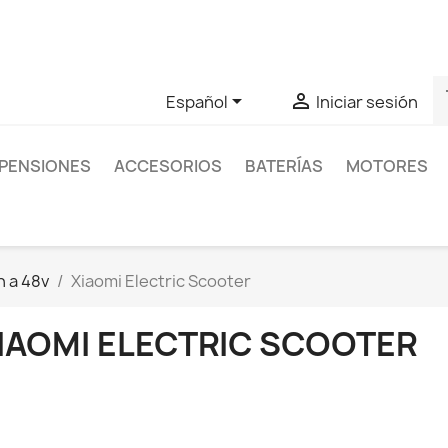
as sobre un producto en concreto tú puedes contactar con nos
s


Español
Iniciar sesión
PENSIONES
ACCESORIOS
BATERÍAS
MOTORES
n a 48v
Xiaomi Electric Scooter
IAOMI ELECTRIC SCOOTER