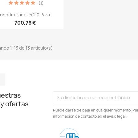
(1)
Vista rápida

onorim Pack U5 2.0 Para...
700,76 €
ndo 1-13 de 13 artículo(s)
m
kedIn
TikTok
uestras
 y ofertas
Puede darse de baja en cualquier momento. Para
información de contacto en el aviso legal.