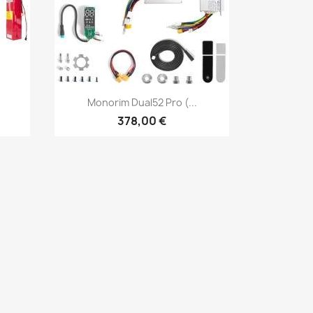
Vista rápida

.
Monorim Dual52 Pro (...
378,00 €