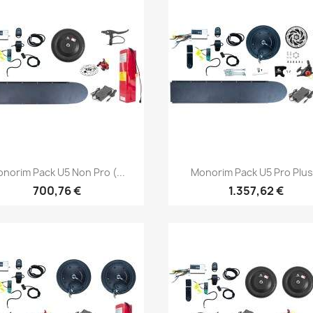
Vista rápida
Vista rápida


norim Pack U5 Non Pro (...
Monorim Pack U5 Pro Plus.
700,76 €
1.357,62 €