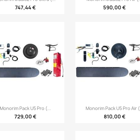
747,44 €
590,00 €
Vista rápida
Vista rápida


Monorim Pack U5 Pro (...
Monorim Pack U5 Pro Air (.
729,00 €
810,00 €