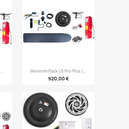
Vista rápida

..
Monorim Pack U5 Pro Plus (...
920,00 €