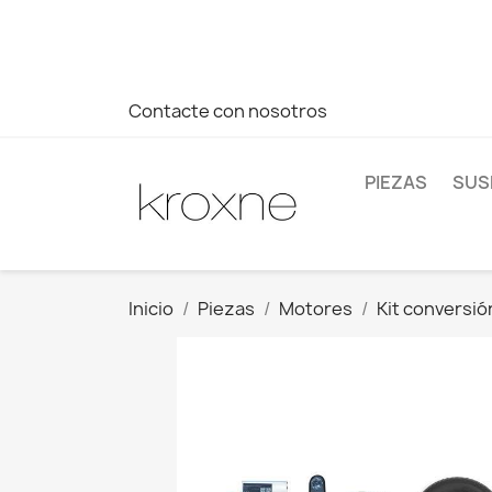
Si no has encontrado el producto que buscas o tienes dud
más rápida a tus consultas --> Whatsapp +34 696403761
Contacte con nosotros
PIEZAS
SUS
Inicio
Piezas
Motores
Kit conversió