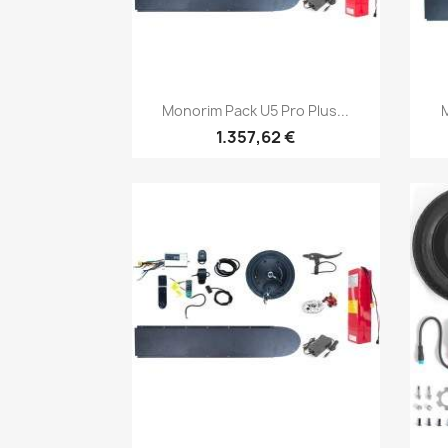
Vista rápida

Monorim Pack U5 Pro Plus...
1.357,62 €