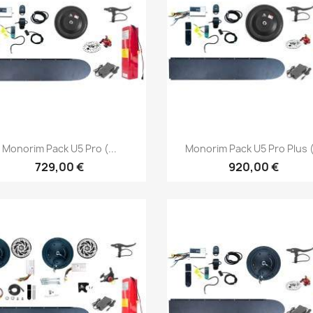
Vista rápida
Vista rápida


Monorim Pack U5 Pro (...
Monorim Pack U5 Pro Plus (.
729,00 €
920,00 €