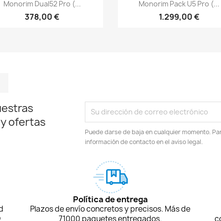
Vista rápida
Vista rápida


Monorim Dual52 Pro (...
Monorim Pack U5 Pro (...
378,00 €
1.299,00 €
m
kedIn
TikTok
uestras
 y ofertas
Puede darse de baja en cualquier momento. Para
información de contacto en el aviso legal.
Política de entrega
d
Plazos de envío concretos y precisos. Más de
D
71000 paquetes entregados.
c