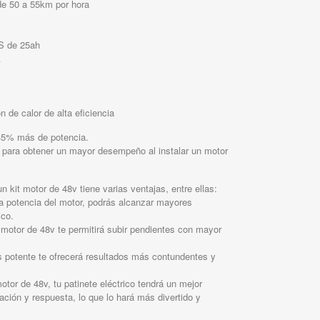
de 50 a 55km por hora
S de 25ah
A
n de calor de alta eficiencia
 45% más de potencia.
8v para obtener un mayor desempeño al instalar un motor
un kit motor de 48v tiene varias ventajas, entre ellas:
a potencia del motor, podrás alcanzar mayores
ico.
motor de 48v te permitirá subir pendientes con mayor
 potente te ofrecerá resultados más contundentes y
otor de 48v, tu patinete eléctrico tendrá un mejor
ación y respuesta, lo que lo hará más divertido y