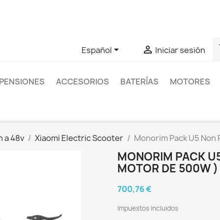
as sobre un producto en concreto tú puedes contactar con nos
s


Español
Iniciar sesión
PENSIONES
ACCESORIOS
BATERÍAS
MOTORES
n a 48v
Xiaomi Electric Scooter
Monorim Pack U5 Non P
MONORIM PACK U5
MOTOR DE 500W )
700,76 €
Impuestos incluidos