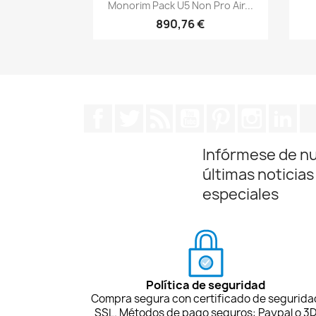
Vista rápida

Monorim Pack U5 Non Pro Air...
890,76 €
Facebook
Twitter
Rss
YouTube
Pinterest
Instagra
Lin
Infórmese de n
últimas noticias
especiales
Política de seguridad
Compra segura con certificado de segurida
SSL. Métodos de pago seguros: Paypal o 3