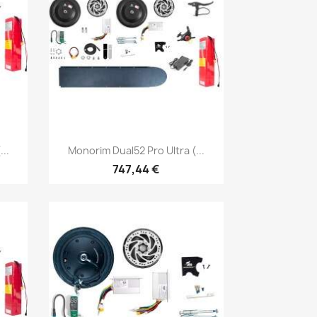
Vista rápida

..
Monorim Dual52 Pro Ultra (...
747,44 €