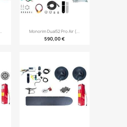
Vista rápida

..
Monorim Dual52 Pro Air (...
590,00 €