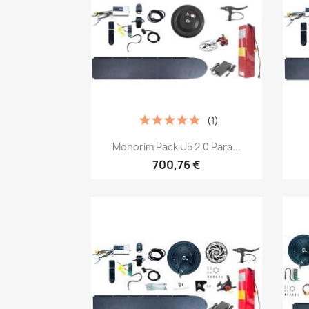
(1)
Vista rápida

Monorim Pack U5 2.0 Para...
700,76 €