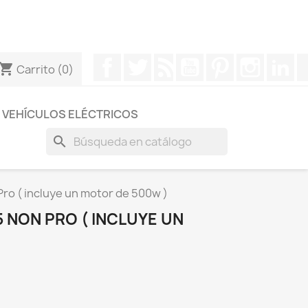
otros a través de Whatsapp para obtener una respuesta
Facebook
Twitter
Rss
YouTube
Pinterest
Instagr
Li
hopping_cart
Carrito
(0)
VEHÍCULOS ELÉCTRICOS
search
ro ( incluye un motor de 500w )
 NON PRO ( INCLUYE UN