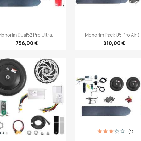
Vista rápida
Vista rápida


Monorim Dual52 Pro Ultra...
Monorim Pack U5 Pro Air (.
756,00 €
810,00 €
(1)