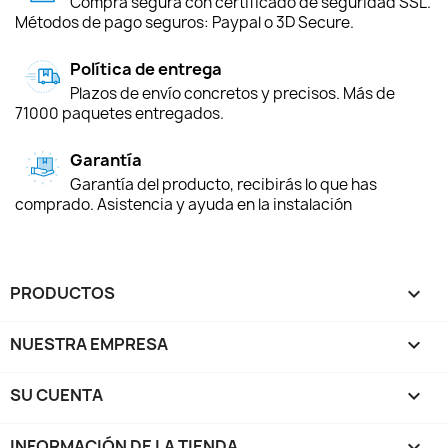
Compra segura con certificado de seguridad SSL.
Métodos de pago seguros: Paypal o 3D Secure.
Política de entrega
Plazos de envío concretos y precisos. Más de
71000 paquetes entregados.
Garantía
Garantía del producto, recibirás lo que has
comprado. Asistencia y ayuda en la instalación
PRODUCTOS

NUESTRA EMPRESA

SU CUENTA

INFORMACIÓN DE LA TIENDA
keyboard_arrow_down