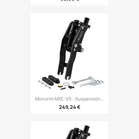
Monorim MXE-VS - Suspensión...
249,24 €