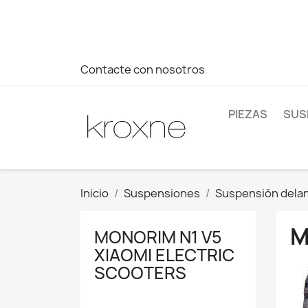
Si no has encontrado el producto que buscas o tienes dud
más rápida a tus consultas --> Whatsapp +34 696403761
Contacte con nosotros
PIEZAS
SUS
Inicio
Suspensiones
Suspensión dela
M
MONORIM N1 V5
XIAOMI ELECTRIC
SCOOTERS