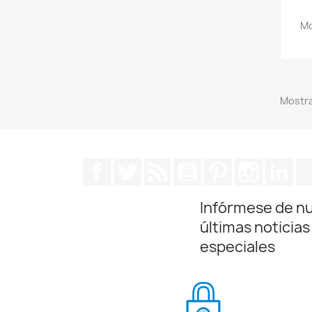
Mo
Mostra
Facebook
Twitter
Rss
YouTube
Pinterest
Instagra
Lin
Infórmese de n
últimas noticias
especiales