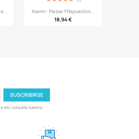
Vista rápida

a...
Xiaomi - Piezas Y Repuestos...
18,94 €
 ello, consulte nuestra