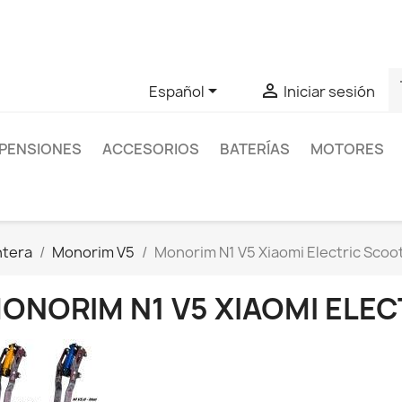
as sobre un producto en concreto tú puedes contactar con nos
s


Español
Iniciar sesión
PENSIONES
ACCESORIOS
BATERÍAS
MOTORES
ntera
Monorim V5
Monorim N1 V5 Xiaomi Electric Scoo
ONORIM N1 V5 XIAOMI ELE