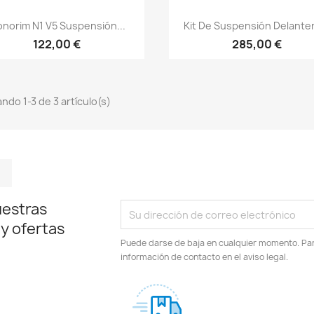
Vista rápida
Vista rápida


norim N1 V5 Suspensión...
Kit De Suspensión Delanter
122,00 €
285,00 €
ndo 1-3 de 3 artículo(s)
m
kedIn
TikTok
uestras
 y ofertas
Puede darse de baja en cualquier momento. Para
información de contacto en el aviso legal.