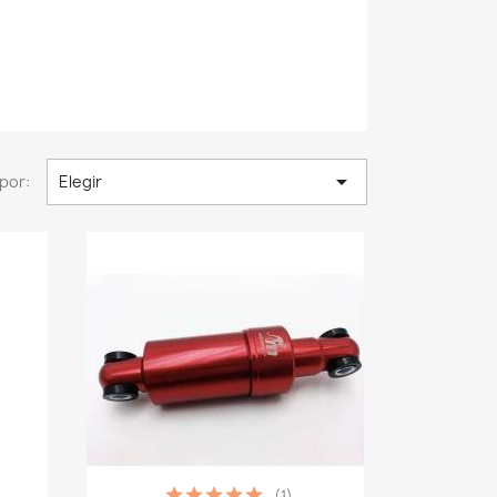

por:
Elegir
(1)