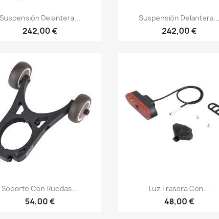
Vista rápida
Vista rápida


Suspensión Delantera...
Suspensión Delantera..
242,00 €
242,00 €
Vista rápida
Vista rápida


Soporte Con Ruedas...
Luz Trasera Con...
54,00 €
48,00 €