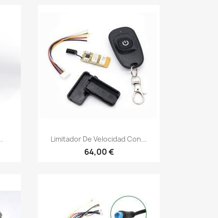
Vista rápida

.
Limitador De Velocidad Con...
64,00 €