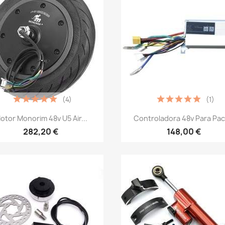
(4)
(1)
Vista rápida
Vista rápida


otor Monorim 48v U5 Air...
Controladora 48v Para Pack
282,20 €
148,00 €