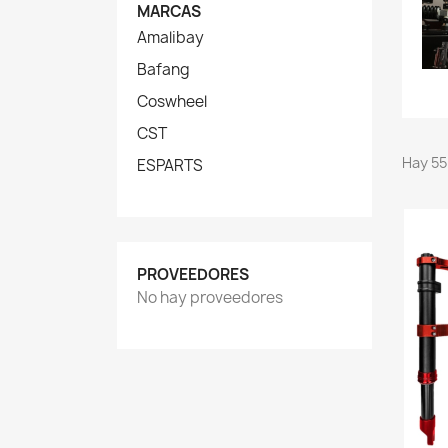
MARCAS
Amalibay
Bafang
Coswheel
CST
Hay 55
ESPARTS
PROVEEDORES
No hay proveedores