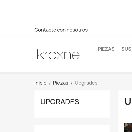
Si no has encontrado el producto que buscas o tienes dud
más rápida a tus consultas --> Whatsapp +34 696403761
Contacte con nosotros
PIEZAS
SUS
Inicio
Piezas
Upgrades
U
UPGRADES