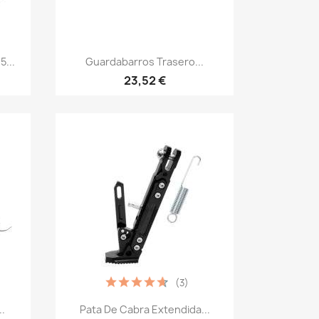
Vista rápida

...
Guardabarros Trasero...
23,52 €
(3)
Vista rápida

..
Pata De Cabra Extendida...