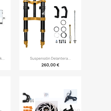
Vista rápida

...
Suspensión Delantera...
260,00 €