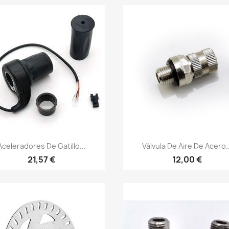
Vista rápida
Vista rápida


Aceleradores De Gatillo...
Válvula De Aire De Acero..
21,57 €
12,00 €