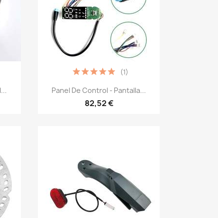
(1)
Vista rápida

...
Panel De Control - Pantalla...
82,52 €