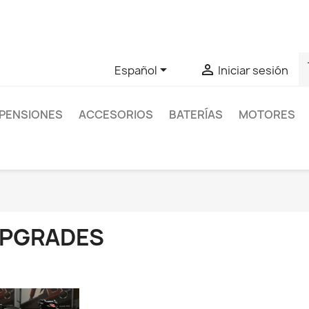
as sobre un producto en concreto tú puedes contactar con nos
s


Español
Iniciar sesión
PENSIONES
ACCESORIOS
BATERÍAS
MOTORES
PGRADES