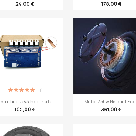
24,00 €
178,00 €
(1)
Vista rápida
Vista rápida


ntroladora V3 Reforzada...
Motor 350w Ninebot Fxx..
102,00 €
361,00 €