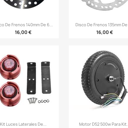
Vista rápida
Vista rápida


co De Frenos 140mm De 6...
Disco De Frenos 135mm De 5
16,00 €
16,00 €
Vista rápida
Vista rápida


Kit Luces Laterales De...
Motor D52 500w Para Kit.