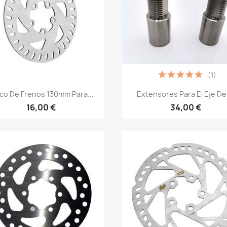
(1)
Vista rápida
Vista rápida


co De Frenos 130mm Para...
Extensores Para El Eje Del
16,00 €
34,00 €