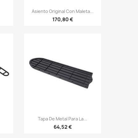
Vista rápida

.
Asiento Original Con Maleta...
170,80 €
Vista rápida

Tapa De Metal Para La...
64,52 €