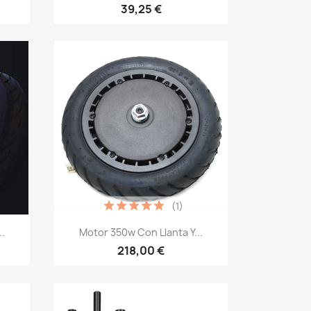
39,25 €
(1)
Vista rápida

.
Motor 350w Con Llanta Y...
218,00 €