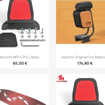
Vista rápida
Vista rápida


onorim MFP 4 Pro ( Base...
Asiento Original Con Maleta
65,00 €
174,80 €