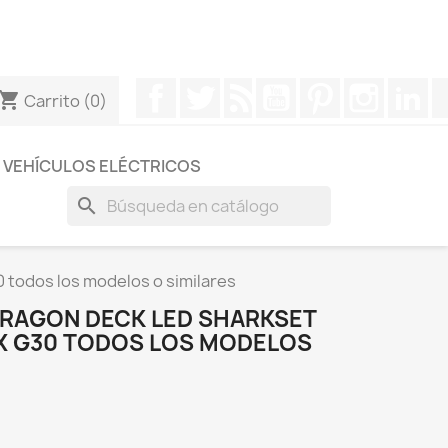
otros a través de Whatsapp para obtener una respuesta
Facebook
Twitter
Rss
YouTube
Pinterest
Instagr
Li
hopping_cart
Carrito
(0)
VEHÍCULOS ELÉCTRICOS
search
todos los modelos o similares
 DRAGON DECK LED SHARKSET
X G30 TODOS LOS MODELOS