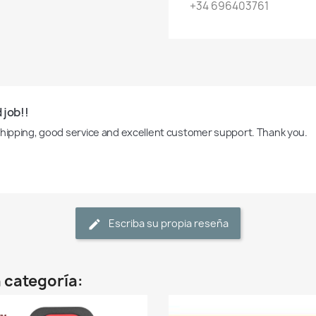
+34 696403761
 job!!
shipping, good service and excellent customer support. Thank you.
Escriba su propia reseña
 categoría: