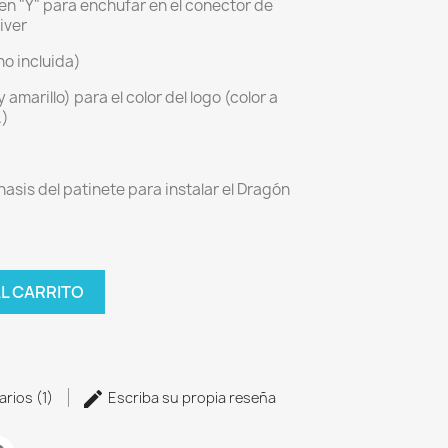
en "Y" para enchufar en el conector de
iver
no incluida)
 amarillo) para el color del logo (color a
.)
hasis del patinete para instalar el Dragón
AL CARRITO
arios (1)
Escriba su propia reseña