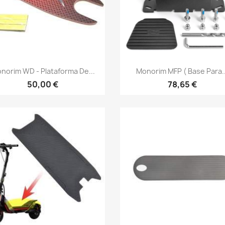
Vista rápida
Vista rápida


norim WD - Plataforma De...
Monorim MFP ( Base Para..
50,00 €
78,65 €