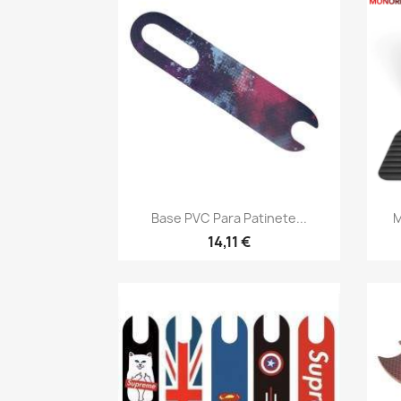
Vista rápida

Base PVC Para Patinete...
M
14,11 €