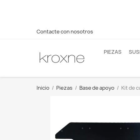
Si no has encontrado el producto que buscas o tienes dud
más rápida a tus consultas --> Whatsapp +34 696403761
Contacte con nosotros
PIEZAS
SUS
Inicio
Piezas
Base de apoyo
Kit de 