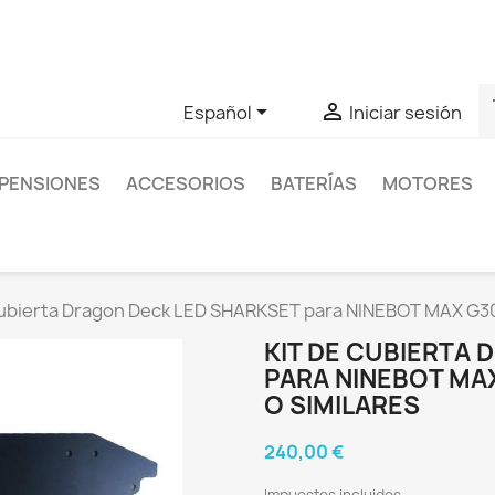
as sobre un producto en concreto tú puedes contactar con nos
s


Español
Iniciar sesión
PENSIONES
ACCESORIOS
BATERÍAS
MOTORES
cubierta Dragon Deck LED SHARKSET para NINEBOT MAX G30 
KIT DE CUBIERTA
PARA NINEBOT MA
O SIMILARES
240,00 €