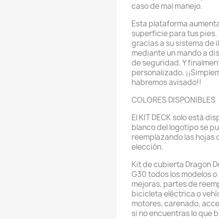
caso de mal manejo.
Esta plataforma aumenta
superficie para tus pies.
gracias a su sistema de 
mediante un mando a dist
de seguridad. Y finalment
personalizado. ¡¡Simplem
habremos avisado!!
COLORES DISPONIBLES
El KIT DECK solo está dis
blanco del logotipo se 
reemplazando las hojas d
elección.
Kit de cubierta Dragon
G30 todos los modelos o 
mejoras, partes de reemp
bicicleta eléctrica o veh
motores, carenado, acces
si no encuentras lo que