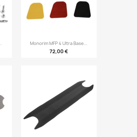
Vista rápida

.
Monorim MFP 4 Ultra Base...
72,00 €