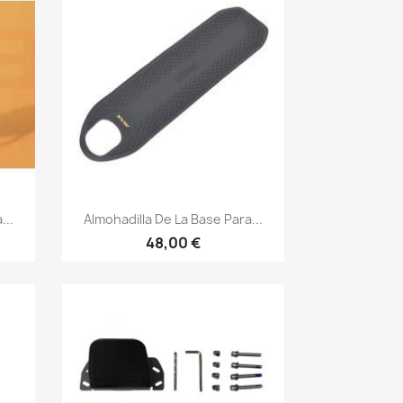
Vista rápida

...
Almohadilla De La Base Para...
48,00 €