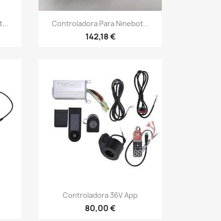
Vista rápida

...
Controladora Para Ninebot...
142,18 €
Vista rápida

Controladora 36V App
80,00 €