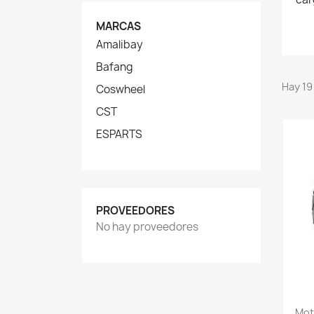
MARCAS
Amalibay
Bafang
Hay 19
Coswheel
CST
ESPARTS
PROVEEDORES
No hay proveedores
Mot