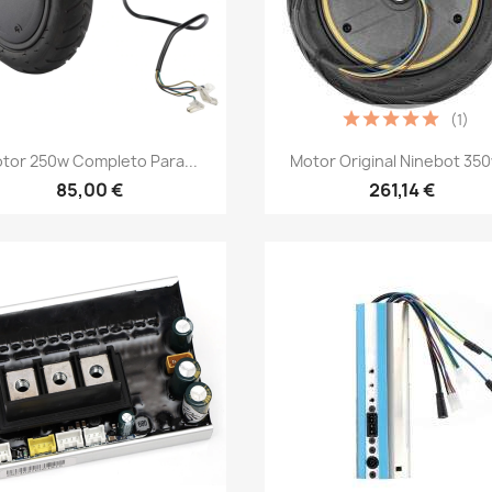
(1)
Vista rápida
Vista rápida


tor 250w Completo Para...
Motor Original Ninebot 350
85,00 €
261,14 €