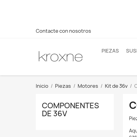
Si no has encontrado el producto que buscas o tienes dud
más rápida a tus consultas --> Whatsapp +34 696403761
Contacte con nosotros
PIEZAS
SUS
Inicio
Piezas
Motores
Kit de 36v
C
COMPONENTES
DE 36V
Pie
Aqu
car