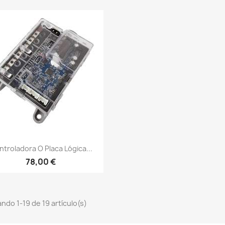
Vista rápida

troladora O Placa Lógica...
78,00 €
ndo 1-19 de 19 artículo(s)