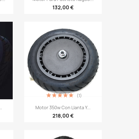
132,00 €
(1)
Vista rápida

.
Motor 350w Con Llanta Y...
218,00 €