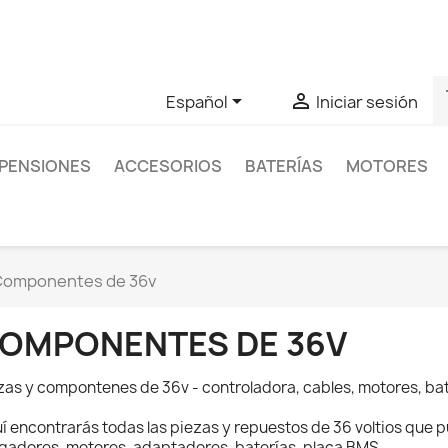
as sobre un producto en concreto tú puedes contactar con nos
s


Español
Iniciar sesión
PENSIONES
ACCESORIOS
BATERÍAS
MOTORES
Componentes de 36v
OMPONENTES DE 36V
zas y compontenes de 36v - controladora, cables, motores, ba
í encontrarás todas las piezas y repuestos de 36 voltios que p
gadores, motores, adaptadores, baterías, placa BMS