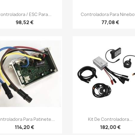
Vista rápida
Vista rápida


ontroladora / ESC Para...
Controladora Para Ninebot
98,52 €
77,08 €
Vista rápida
Vista rápida


ntroladora Para Patinete...
Kit De Controladora...
114,20 €
182,00 €