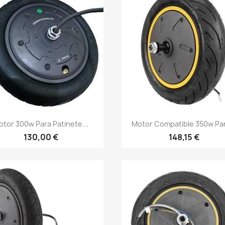
Vista rápida
Vista rápida


otor 300w Para Patinete...
Motor Compatible 350w Par
130,00 €
148,15 €