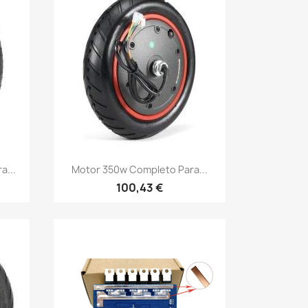
Vista rápida

a...
Motor 350w Completo Para...
100,43 €