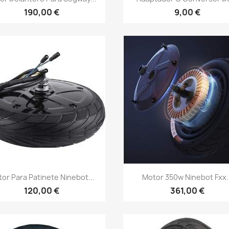
190,00 €
9,00 €
Vista rápida
Vista rápida


or Para Patinete Ninebot...
Motor 350w Ninebot Fxx..
120,00 €
361,00 €