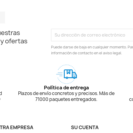
m
kedIn
TikTok
uestras
 y ofertas
Puede darse de baja en cualquier momento. Para
información de contacto en el aviso legal.
Política de entrega
d
Plazos de envío concretos y precisos. Más de
D
71000 paquetes entregados.
c
TRA EMPRESA
SU CUENTA