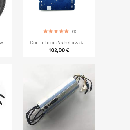
(1)
Vista rápida

w...
Controladora V3 Reforzada...
102,00 €