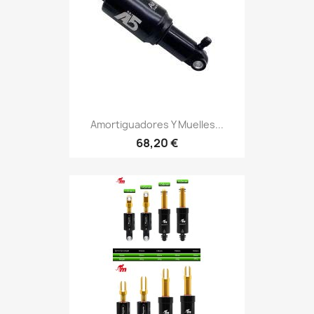
Amortiguadores Y Muelles...
68,20 €