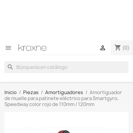
Si no has encontrado el producto que buscas o tienes
dudas sobre un producto en concreto tú puedes
contactar con nosotros a través de Whatsapp para
obtener una respuesta más rápida a tus consultas -->
Whatsapp +34 696403761
shopping_cart


(0)
search
Inicio
Piezas
Amortiguadores
Amortiguador
de muelle para patinete eléctrico para Smartgyro,
Speedway color rojo de 110mm / 120mm