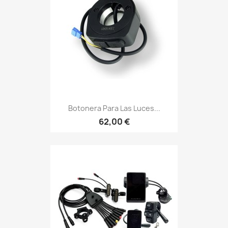
Botonera Para Las Luces...
62,00 €