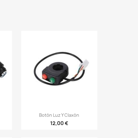
Vista rápida

Botón Luz Y Claxón
12,00 €