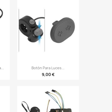
Vista rápida

...
Botón Para Luces...
9,00 €