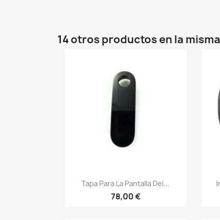
14 otros productos en la misma
Vista rápida

Tapa Para La Pantalla Del...
I
78,00 €