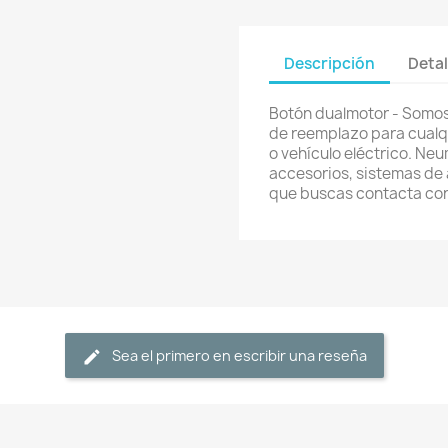
Descripción
Detal
Botón dualmotor - Somos 
de reemplazo para cualqui
o vehículo eléctrico. Ne
accesorios, sistemas de a
que buscas contacta co
Sea el primero en escribir una reseña