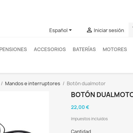
as sobre un producto en concreto tú puedes contactar con nos
s


Español
Iniciar sesión
PENSIONES
ACCESORIOS
BATERÍAS
MOTORES
Mandos e interruptores
Botón dualmotor
BOTÓN DUALMOT
22,00 €
Impuestos incluidos
Cantidad