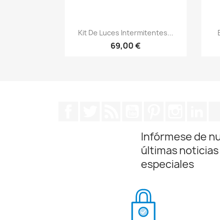
Vista rápida

Kit De Luces Intermitentes...
69,00 €
Facebook
Twitter
Rss
YouTube
Pinterest
Instagra
Lin
Infórmese de n
últimas noticias
especiales