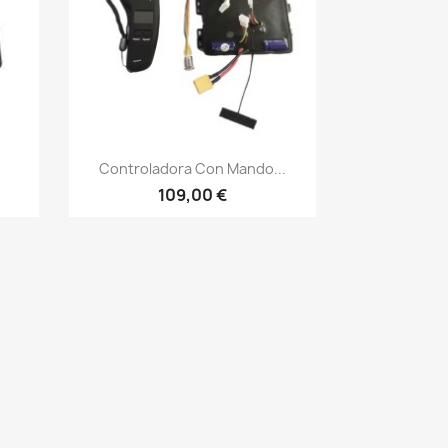
Vista rápida

Controladora Con Mando...
109,00 €