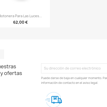
Vista rápida

Botonera Para Las Luces...
62,00 €
m
kedIn
TikTok
uestras
 y ofertas
Puede darse de baja en cualquier momento. Para
información de contacto en el aviso legal.