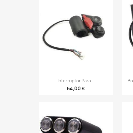
Vista rápida

Interruptor Para...
Bo
64,00 €