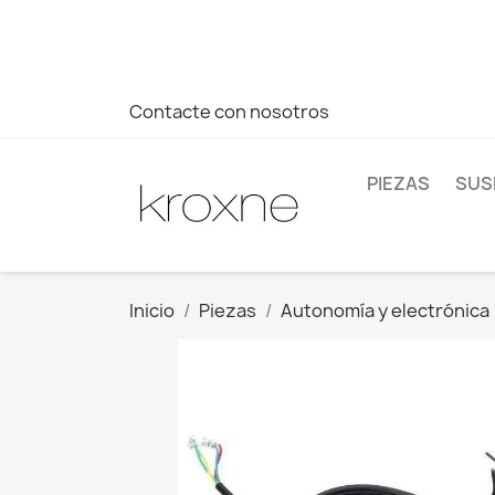
Si no has encontrado el producto que buscas o tienes dud
más rápida a tus consultas --> Whatsapp +34 696403761
Contacte con nosotros
PIEZAS
SUS
Inicio
Piezas
Autonomía y electrónica