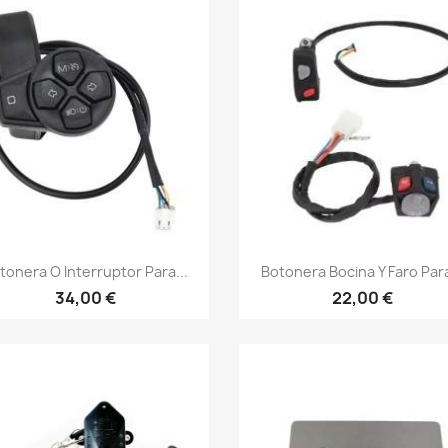
Vista rápida
Vista rápida


tonera O Interruptor Para...
Botonera Bocina Y Faro Para
34,00 €
22,00 €