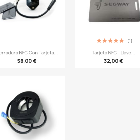
(1)
Vista rápida
Vista rápida


rradura NFC Con Tarjeta...
Tarjeta NFC - Llave...
58,00 €
32,00 €