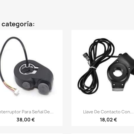
 categoría:
Vista rápida
Vista rápida


nterruptor Para Señal De...
Llave De Contacto Con...
38,00 €
18,02 €