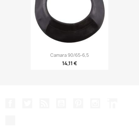
Camara 90/65-6,5
14,11 €
Facebook
Twitter
Rss
YouTube
Pinterest
Instagram
LinkedIn
TikTok