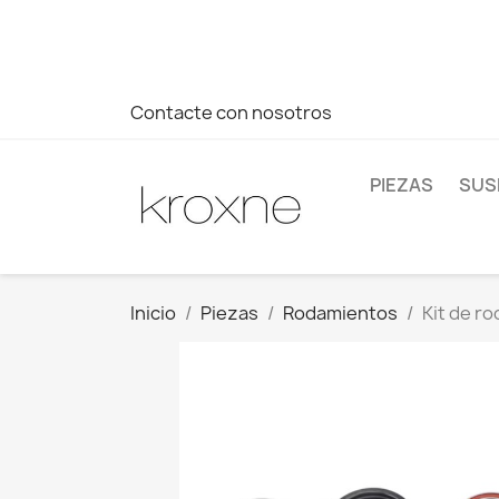
Si no has encontrado el producto que buscas o tienes dud
más rápida a tus consultas --> Whatsapp +34 696403761
Contacte con nosotros
PIEZAS
SUS
Inicio
Piezas
Rodamientos
Kit de r