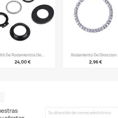
Vista rápida
Vista rápida


Kit De Rodamientos De...
Rodamiento De Direccion.
24,00 €
2,96 €
m
kedIn
TikTok
uestras