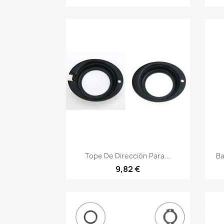
Vista rápida

Tope De Dirección Para...
Ba
9,82 €