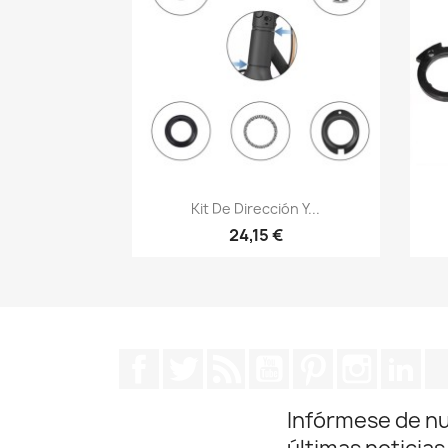
Vista rápida

Kit De Dirección Y...
24,15 €
Facebook
Twitter
Rss
YouTube
Pinterest
Instagra
Lin
Infórmese de n