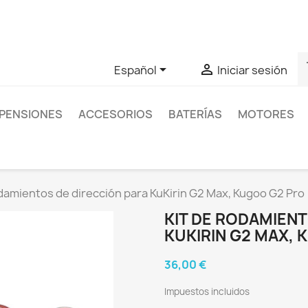
as sobre un producto en concreto tú puedes contactar con nos
s


Español
Iniciar sesión
PENSIONES
ACCESORIOS
BATERÍAS
MOTORES
odamientos de dirección para KuKirin G2 Max, Kugoo G2 Pro
KIT DE RODAMIENT
KUKIRIN G2 MAX,
36,00 €
Impuestos incluidos