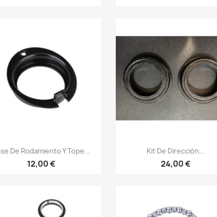
Vista rápida
Vista rápida


se De Rodamiento Y Tope...
Kit De Dirección...
12,00 €
24,00 €