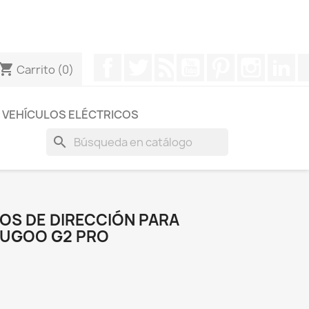
otros a través de Whatsapp para obtener una respuesta
Facebook
Twitter
Rss
YouTube
Pinterest
Instagr
Li
hopping_cart
Carrito
(0)
VEHÍCULOS ELÉCTRICOS
search
OS DE DIRECCIÓN PARA
 KUGOO G2 PRO