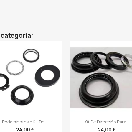
 categoría:
Vista rápida
Vista rápida


Rodamientos Y Kit De...
Kit De Dirección Para...
24,00 €
24,00 €