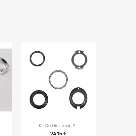
Vista rápida

Kit De Direccion Y...
24,15 €