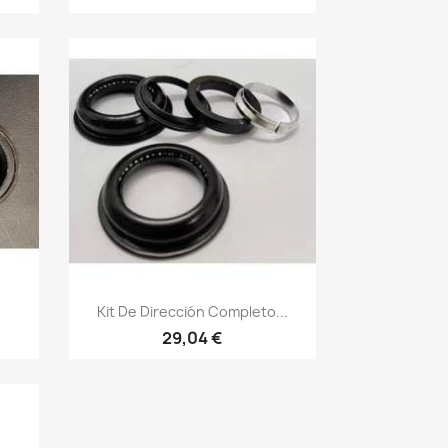
Vista rápida

Kit De Dirección Completo...
29,04 €