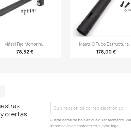
Vista rápida
Vista rápida


Mástil Fijo Monorim...
Mástil O Tubo Estructural.
78,52 €
178,00 €
m
kedIn
TikTok
uestras
 y ofertas
Puede darse de baja en cualquier momento. Para
información de contacto en el aviso legal.