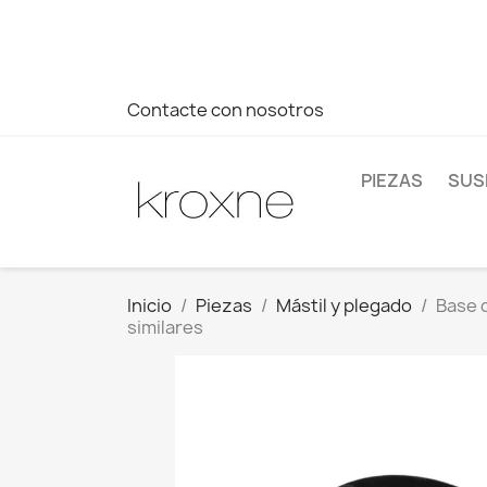
Si no has encontrado el producto que buscas o tienes dud
más rápida a tus consultas --> Whatsapp +34 696403761
Contacte con nosotros
PIEZAS
SUS
Inicio
Piezas
Mástil y plegado
Base d
similares