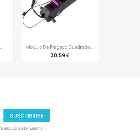
Vista rápida

..
Modulo De Plegado Cuadrado...
30,59 €
 ello, consulte nuestra