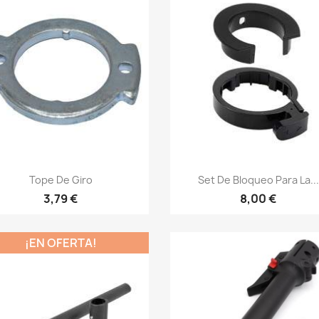
Vista rápida
Vista rápida


Tope De Giro
Set De Bloqueo Para La...
3,79 €
8,00 €
¡EN OFERTA!