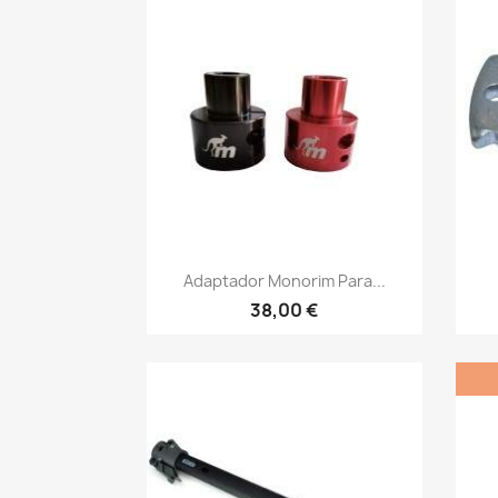
Vista rápida

Adaptador Monorim Para...
38,00 €