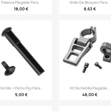
Vista rápida
Vista rápida


Palanca Plegable Para...
Anillo De Bloqueo Para...
18,00 €
8,63 €
Vista rápida
Vista rápida


Tornillo + Perno Fijo Para...
Kit De Hebilla Plegable...
9,00 €
48,00 €