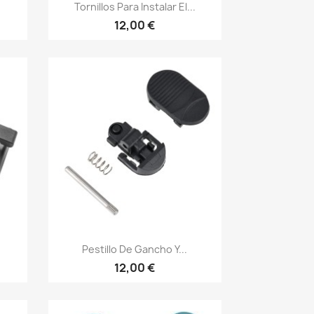
Vista rápida

Tornillos Para Instalar El...
12,00 €
Vista rápida

Pestillo De Gancho Y...
12,00 €