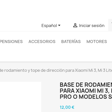
as sobre un producto en concreto tú puedes contactar con nos
s


Español
Iniciar sesión
PENSIONES
ACCESORIOS
BATERÍAS
MOTORES
e rodamiento y tope de dirección para Xiaomi Mi 3, Mi 3 Lite,
BASE DE RODAMIE
PARA XIAOMI MI 3, MI
PRO O MODELOS S
12,00 €