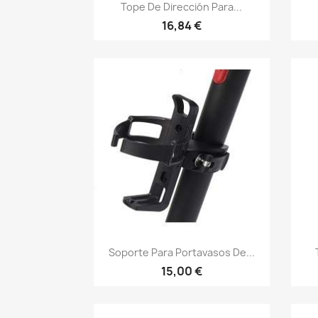
Vista rápida

Tope De Dirección Para...
16,84 €
Vista rápida

Soporte Para Portavasos De...
15,00 €