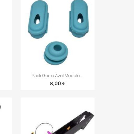
Vista rápida

Pack Goma Azul Modelo...
8,00 €