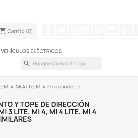
otros a través de Whatsapp para obtener una respuesta
Facebook
Twitter
Rss
YouTube
Pinterest
Instagr
Li
hopping_cart
Carrito
(0)
VEHÍCULOS ELÉCTRICOS
search
 Mi 4, Mi 4 lite, Mi 4 Pro o modelos
NTO Y TOPE DE DIRECCIÓN
 3 LITE, MI 4, MI 4 LITE, MI 4
IMILARES