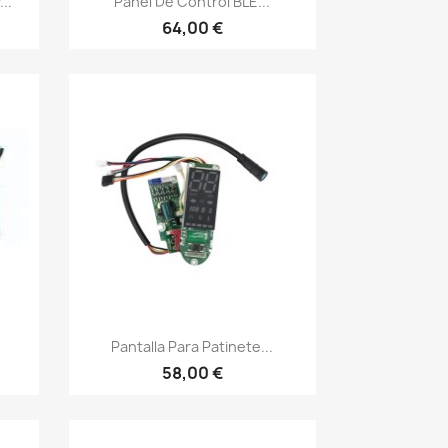
..
Panel De Control BLE...
64,00 €
Vista rápida

Pantalla Para Patinete...
58,00 €