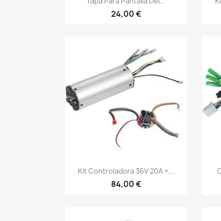
Tapa Para Pantalla Del...
K
24,00 €
Vista rápida

Kit Controladora 36V 20A +...
C
84,00 €