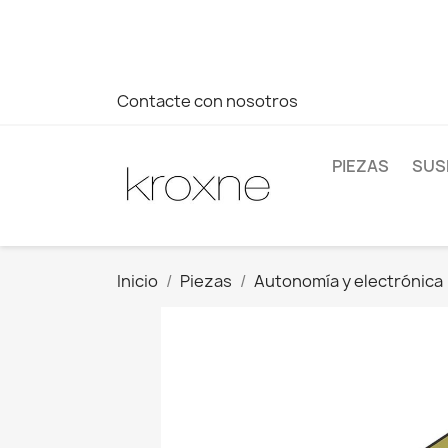
Si no has encontrado el producto que buscas o tienes dud
más rápida a tus consultas --> Whatsapp +34 696403761
Contacte con nosotros
PIEZAS
SUS
Inicio
Piezas
Autonomía y electrónica