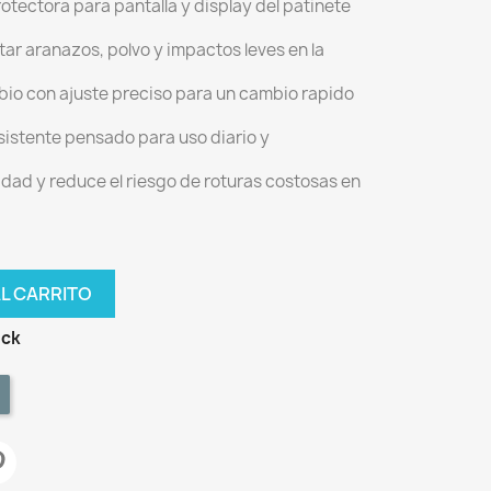
rotectora para pantalla y display del patinete
itar aranazos, polvo y impactos leves en la
bio con ajuste preciso para un cambio rapido
esistente pensado para uso diario y
ilidad y reduce el riesgo de roturas costosas en
AL CARRITO
ock