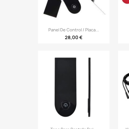
Vista rápida

Panel De Control / Placa...
28,00 €
Vista rápida
