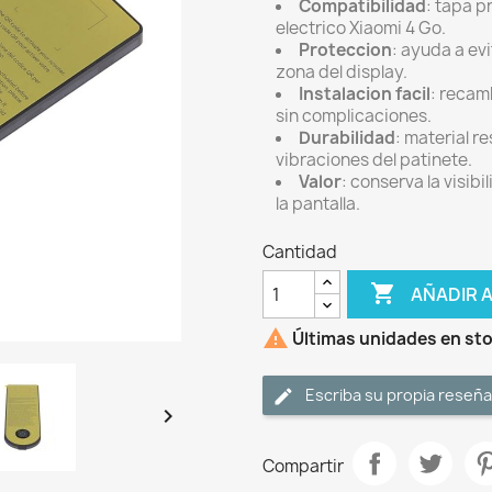
Compatibilidad
: tapa p
electrico Xiaomi 4 Go.
Proteccion
: ayuda a ev
zona del display.
Instalacion facil
: recam
sin complicaciones.
Durabilidad
: material r
vibraciones del patinete.
Valor
: conserva la visib
la pantalla.
Cantidad

AÑADIR 

Últimas unidades en st
Escriba su propia reseña

Compartir