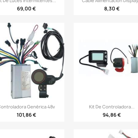
it De Luces Intermitentes...
Cable Alimentacion Display.
69,00 €
8,30 €
Vista rápida
Vista rápida


ontroladora Genérica 48v
Kit De Controladora...
101,86 €
94,86 €