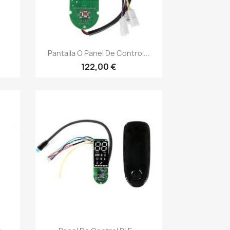
Vista rápida

Pantalla O Panel De Control...
122,00 €
Vista rápida
