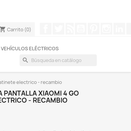
otros a través de Whatsapp para obtener una respuesta
Facebook
Twitter
Rss
YouTube
Pinterest
Instagr
Li
hopping_cart
Carrito
(0)
VEHÍCULOS ELÉCTRICOS
search
atinete electrico - recambio
 PANTALLA XIAOMI 4 GO
ECTRICO - RECAMBIO