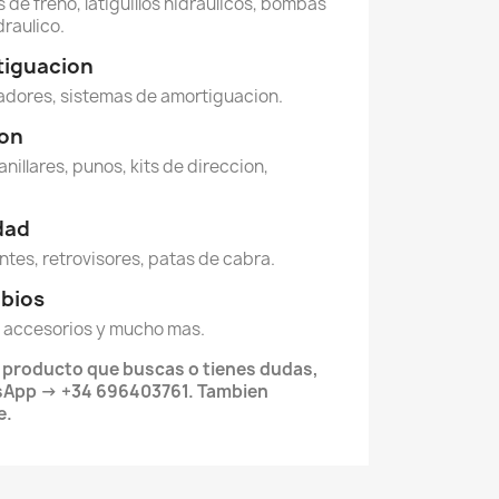
 de freno, latiguillos hidraulicos, bombas
draulico.
tiguacion
dores, sistemas de amortiguacion.
ion
anillares, punos, kits de direccion,
idad
ntes, retrovisores, patas de cabra.
mbios
 accesorios y mucho mas.
l producto que buscas o tienes dudas,
App -> +34 696403761. Tambien
e.