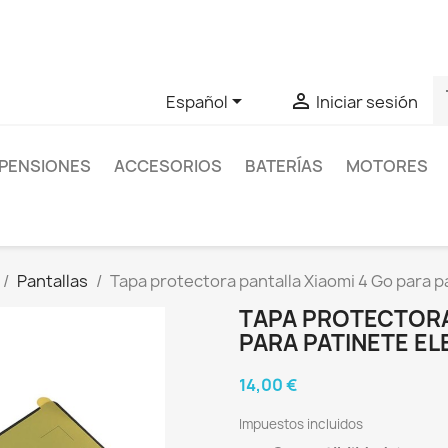
as sobre un producto en concreto tú puedes contactar con nos
s


Español
Iniciar sesión
PENSIONES
ACCESORIOS
BATERÍAS
MOTORES
Pantallas
Tapa protectora pantalla Xiaomi 4 Go para p
TAPA PROTECTORA
PARA PATINETE EL
14,00 €
Impuestos incluidos