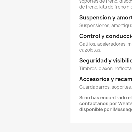
soportes de freno, discos
de freno, kits de freno hi
Suspension y amor
Suspensiones, amortigua
Control y conducc
Gatillos, aceleradores, m
cazoletas.
Seguridad y visibil
Timbres, claxon, reflecta
Accesorios y reca
Guardabarros, soportes,
Si no has encontrado e
contactanos por Whats
disponible por iMessag