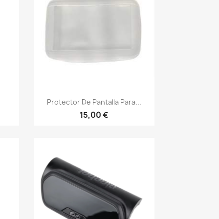
Vista rápida

Protector De Pantalla Para...
15,00 €