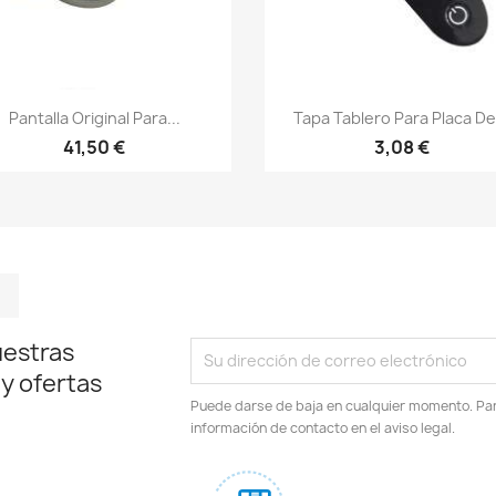
Vista rápida
Vista rápida


Pantalla Original Para...
Tapa Tablero Para Placa De.
41,50 €
3,08 €
m
kedIn
TikTok
uestras
 y ofertas
Puede darse de baja en cualquier momento. Para
información de contacto en el aviso legal.