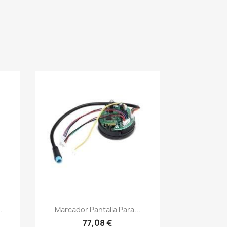
Vista rápida

.
Marcador Pantalla Para...
77,08 €