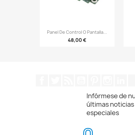
Vista rápida

Panel De Control O Pantalla...
48,00 €
Facebook
Twitter
Rss
YouTube
Pinterest
Instagra
Lin
Infórmese de n
últimas noticias
especiales