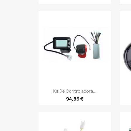
Vista rápida

Kit De Controladora...
94,86 €