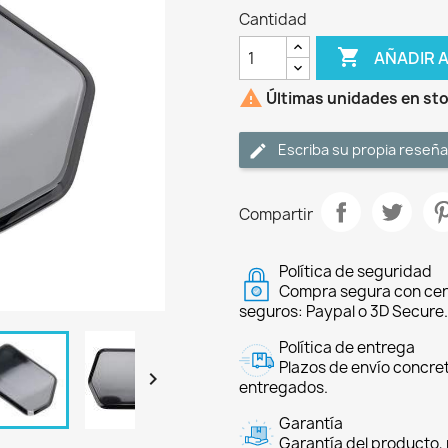
Cantidad

AÑADIR 

Últimas unidades en st
Escriba su propia reseña
Compartir
Política de seguridad
Compra segura con cer
seguros: Paypal o 3D Secure.
Política de entrega
Plazos de envío concre

entregados.
Garantía
Garantía del producto, 