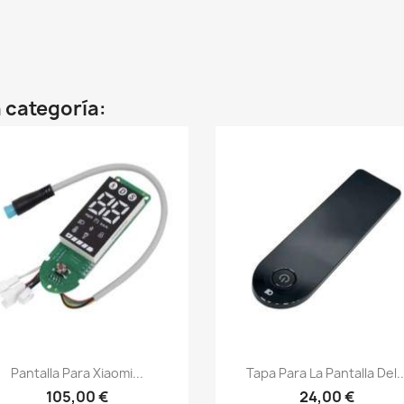
 categoría:
Vista rápida
Vista rápida


Pantalla Para Xiaomi...
Tapa Para La Pantalla Del..
105,00 €
24,00 €