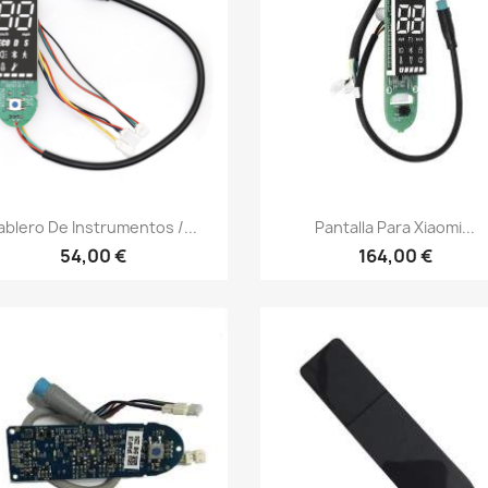
Vista rápida
Vista rápida


ablero De Instrumentos /...
Pantalla Para Xiaomi...
54,00 €
164,00 €