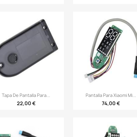
Vista rápida
Vista rápida


Tapa De Pantalla Para...
Pantalla Para Xiaomi Mi...
22,00 €
74,00 €