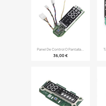
Vista rápida

Panel De Control O Pantalla...
T
36,00 €