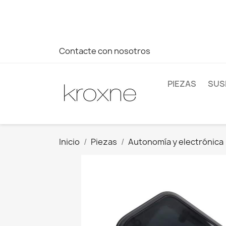
Si no has encontrado el producto que buscas o tienes dud
más rápida a tus consultas --> Whatsapp +34 696403761
Contacte con nosotros
PIEZAS
SUS
Inicio
Piezas
Autonomía y electrónica