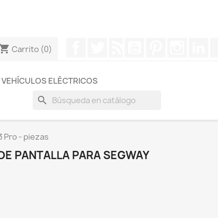
otros a través de Whatsapp para obtener una respuesta
Facebook
Twitter
Rss
YouTube
Pinterest
Instagr
Li
hopping_cart
Carrito
(0)
VEHÍCULOS ELÉCTRICOS
search
 Pro - piezas
 DE PANTALLA PARA SEGWAY