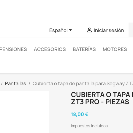
as sobre un producto en concreto tú puedes contactar con nos
s


Español
Iniciar sesión
PENSIONES
ACCESORIOS
BATERÍAS
MOTORES
Pantallas
Cubierta o tapa de pantalla para Segway ZT3
CUBIERTA O TAPA
ZT3 PRO - PIEZAS
18,00 €
Impuestos incluidos