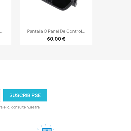
Vista rápida

..
Pantalla O Panel De Control...
60,00 €
 ello, consulte nuestra