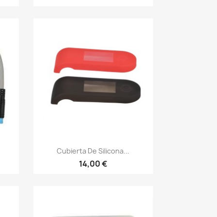
Vista rápida

Cubierta De Silicona...
14,00 €