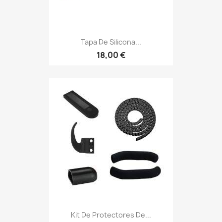
Tapa De Silicona...
18,00 €
Kit De Protectores De...