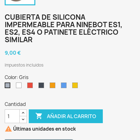
CUBIERTA DE SILICONA
IMPERMEABLE PARA NINEBOT ES1,
ES2, ES4 O PATINETE ELÉCTRICO
SIMILAR
9,00 €
Impuestos incluidos
Color: Gris
Blanco
Rojo
Negro
Naranja
Azul
Amarillo
Gris
Cantidad

AÑADIR AL CARRITO

Últimas unidades en stock