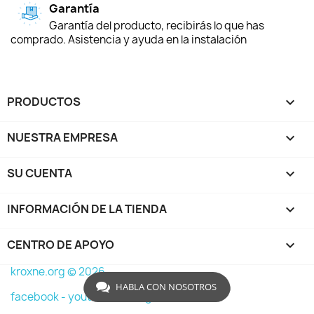
Garantía
Garantía del producto, recibirás lo que has
comprado. Asistencia y ayuda en la instalación
PRODUCTOS

NUESTRA EMPRESA

SU CUENTA

INFORMACIÓN DE LA TIENDA
keyboard_arrow_down
CENTRO DE APOYO

kroxne.org © 2026
HABLA CON NOSOTROS
facebook -
youtube -
instagram