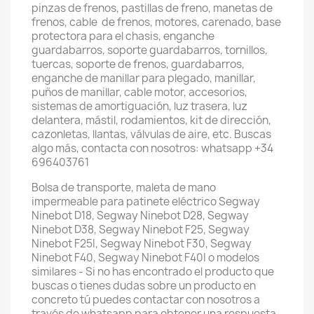
pinzas de frenos, pastillas de freno, manetas de
frenos, cable de frenos, motores, carenado, base
protectora para el chasis, enganche
guardabarros, soporte guardabarros, tornillos,
tuercas, soporte de frenos, guardabarros,
enganche de manillar para plegado, manillar,
puños de manillar, cable motor, accesorios,
sistemas de amortiguación, luz trasera, luz
delantera, mástil, rodamientos, kit de dirección,
cazonletas, llantas, válvulas de aire, etc. Buscas
algo más, contacta con nosotros: whatsapp +34
696403761
Bolsa de transporte, maleta de mano
impermeable para patinete eléctrico Segway
Ninebot D18, Segway Ninebot D28, Segway
Ninebot D38, Segway Ninebot F25, Segway
Ninebot F25I, Segway Ninebot F30, Segway
Ninebot F40, Segway Ninebot F40I o modelos
similares - Si no has encontrado el producto que
buscas o tienes dudas sobre un producto en
concreto tú puedes contactar con nosotros a
través de whatsapp para obtener una respuesta