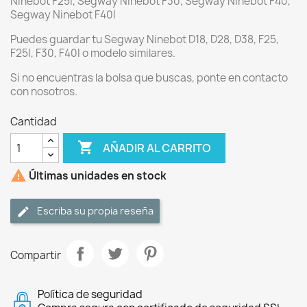
Ninebot F25I, Segway Ninebot F30, Segway Ninebot F40,
Segway Ninebot F40I
Puedes guardar tu Segway Ninebot D18, D28, D38, F25,
F25I, F30, F40I o modelo similares.
Si no encuentras la bolsa que buscas, ponte en contacto
con nosotros.
Cantidad

AÑADIR AL CARRITO

Últimas unidades en stock
Escriba su propia reseña
Compartir
Política de seguridad