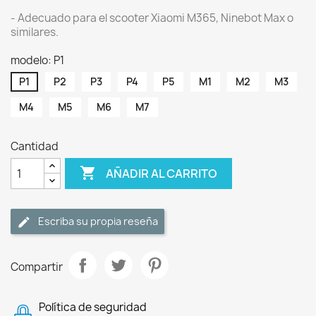
- Adecuado para el scooter Xiaomi M365, Ninebot Max o
similares.
modelo: P1
P1
P2
P3
P4
P5
M1
M2
M3
M4
M5
M6
M7
Cantidad

AÑADIR AL CARRITO
Escriba su propia reseña
Compartir
Política de seguridad