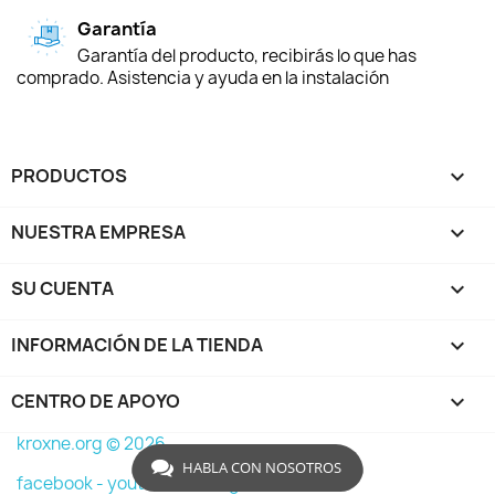
Garantía
Garantía del producto, recibirás lo que has
comprado. Asistencia y ayuda en la instalación
PRODUCTOS

NUESTRA EMPRESA

SU CUENTA

INFORMACIÓN DE LA TIENDA
keyboard_arrow_down
CENTRO DE APOYO

kroxne.org © 2026
HABLA CON NOSOTROS
facebook -
youtube -
instagram