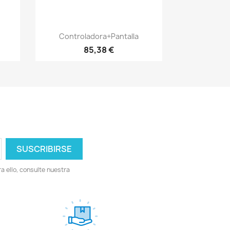
Vista rápida

Controladora+pantalla
85,38 €
 ello, consulte nuestra