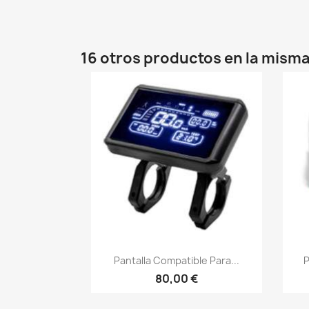
16 otros productos en la misma
Vista rápida

Pantalla Compatible Para...
P
80,00 €