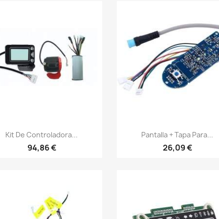
Vista rápida
Vista rápida


Kit De Controladora...
Pantalla + Tapa Para...
94,86 €
26,09 €