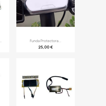
Vista rápida

..
Funda Protectora...
25,00 €