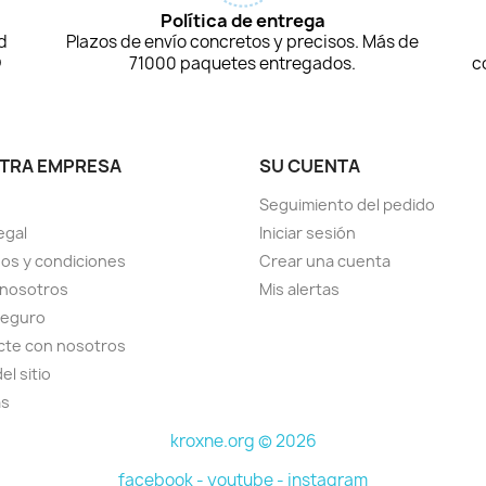
Política de entrega
d
Plazos de envío concretos y precisos. Más de
D
71000 paquetes entregados.
c
TRA EMPRESA
SU CUENTA
Seguimiento del pedido
egal
Iniciar sesión
os y condiciones
Crear una cuenta
 nosotros
Mis alertas
seguro
cte con nosotros
el sitio
as
kroxne.org © 2026
facebook -
youtube -
instagram