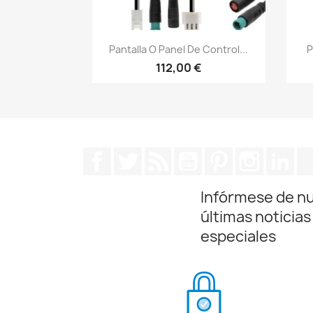
Vista rápida

Pantalla O Panel De Control...
P
112,00 €
Facebook
Twitter
Rss
YouTube
Pinterest
Instagra
Lin
Infórmese de n
últimas noticias
especiales