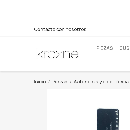
Si no has encontrado el producto que buscas o tienes dud
más rápida a tus consultas --> Whatsapp +34 696403761
Contacte con nosotros
PIEZAS
SUS
Inicio
Piezas
Autonomía y electrónica