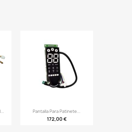
Vista rápida

...
Pantalla Para Patinete...
172,00 €