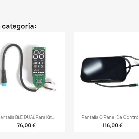
 categoría:
Vista rápida
Vista rápida


antalla BLE DUAL Para Kit...
Pantalla O Panel De Control
76,00 €
116,00 €