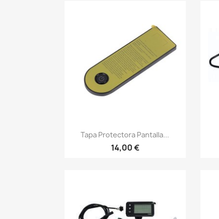
Vista rápida

Tapa Protectora Pantalla...
14,00 €