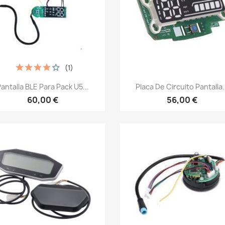
(1)
Vista rápida
Vista rápida


antalla BLE Para Pack U5...
Placa De Circuito Pantalla.
60,00 €
56,00 €