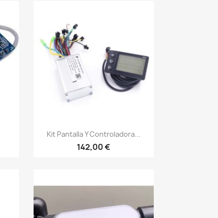
Vista rápida

Kit Pantalla Y Controladora...
142,00 €