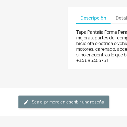
Descripción
Detal
Tapa Pantalla Forma Pera
mejoras, partes de reemp
bicicleta eléctrica o veh
motores, carenado, acces
si no encuentras lo que
+34 696403761
Sea el primero en escribir una reseña