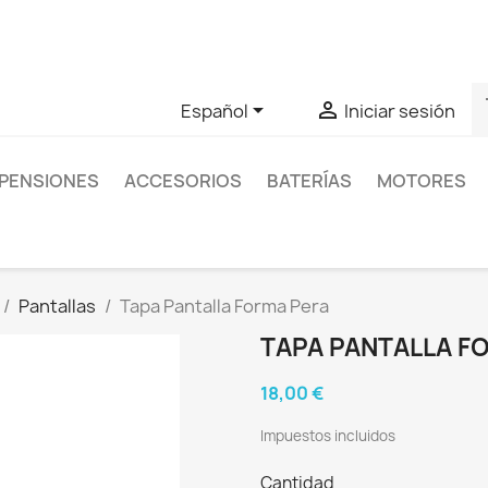
as sobre un producto en concreto tú puedes contactar con nos
s


Español
Iniciar sesión
PENSIONES
ACCESORIOS
BATERÍAS
MOTORES
Pantallas
Tapa Pantalla Forma Pera
TAPA PANTALLA F
18,00 €
Impuestos incluidos
Cantidad