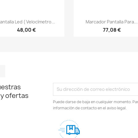
Vista rápida
Vista rápida


antalla Led ( Velocímetro...
Marcador Pantalla Para...
48,00 €
77,08 €
m
kedIn
TikTok
uestras
 y ofertas
Puede darse de baja en cualquier momento. Para
información de contacto en el aviso legal.