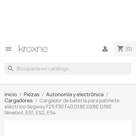
Si no has encontrado el producto que buscas o tienes
dudas sobre un producto en concreto tú puedes
contactar con nosotros a través de Whatsapp para
obtener una respuesta más rápida a tus consultas -->
Whatsapp +34 696403761
shopping_cart


(0)
search
Inicio
Piezas
Autonomía y electrónica
Cargadores
Cargador de batería para patinete
eléctrico Segway F25 F30 F40 D18E D28E D38E
Ninebot, ES1, ES2, ES4