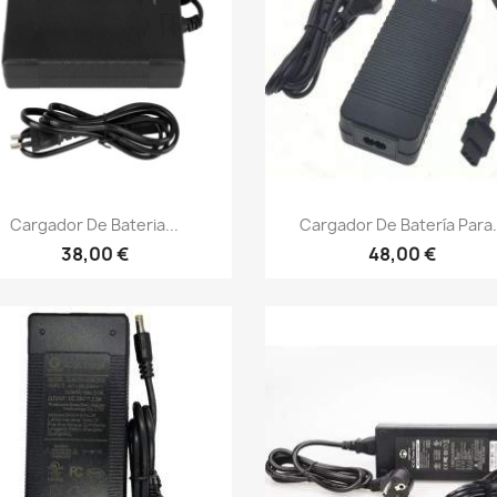
Vista rápida
Vista rápida


Cargador De Bateria...
Cargador De Batería Para.
38,00 €
48,00 €