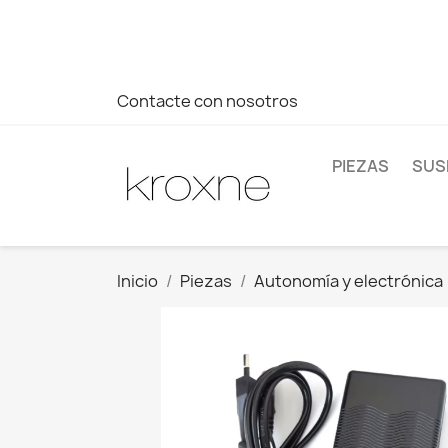
Si no has encontrado el producto que buscas o tienes dud
más rápida a tus consultas --> Whatsapp +34 696403761
Contacte con nosotros
PIEZAS
SUS
Inicio
Piezas
Autonomía y electrónica