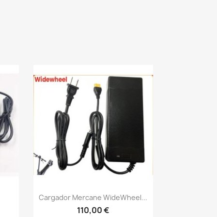
Vista rápida

.
Cargador Mercane WideWheel...
110,00 €