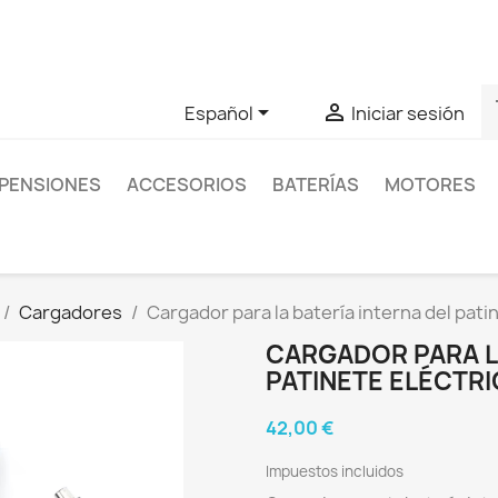
as sobre un producto en concreto tú puedes contactar con nos
s


Español
Iniciar sesión
PENSIONES
ACCESORIOS
BATERÍAS
MOTORES
Cargadores
Cargador para la batería interna del pati
CARGADOR PARA LA
PATINETE ELÉCTRI
42,00 €
Impuestos incluidos