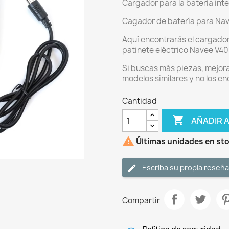
Cargador para la batería int
Cagador de batería para Na
Aquí encontrarás el cargador 
patinete eléctrico Navee V40
Si buscas más piezas, mejor
modelos similares y no los e
Cantidad

AÑADIR 

Últimas unidades en st
Escriba su propia reseña
Compartir