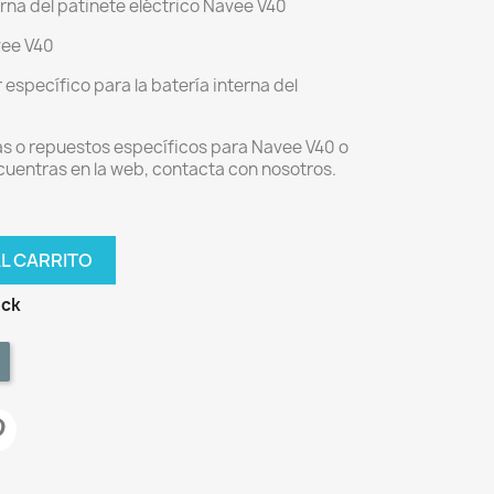
erna del patinete eléctrico Navee V40
vee V40
específico para la batería interna del
as o repuestos específicos para Navee V40 o
ncuentras en la web, contacta con nosotros.
AL CARRITO
ock