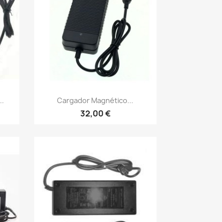
Vista rápida

..
Cargador Magnético...
32,00 €