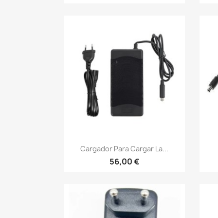
Vista rápida

Cargador Para Cargar La...
56,00 €