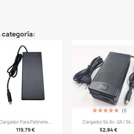
 categoría:
(1)
Vista rápida
Vista rápida


Cargador Para Patinete...
Cargador 54.6v -2A / 3A..
119,79 €
52,84 €