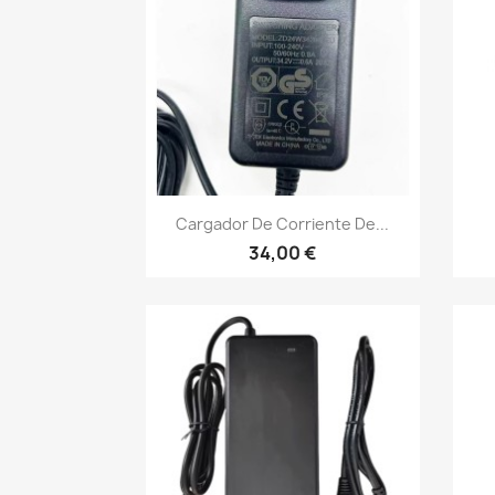
Vista rápida

Cargador De Corriente De...
34,00 €