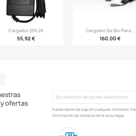
Vista rápida
Vista rápida


Cargador 29V 2A
Cargador De 84v Para...
55,92 €
160,00 €
m
kedIn
TikTok
uestras
 y ofertas
Puede darse de baja en cualquier momento. Para
información de contacto en el aviso legal.