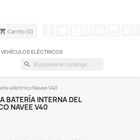
otros a través de Whatsapp para obtener una respuesta
Facebook
Twitter
Rss
YouTube
Pinterest
Instagr
Li
hopping_cart
Carrito
(0)
VEHÍCULOS ELÉCTRICOS
search
nete eléctrico Navee V40
 BATERÍA INTERNA DEL
CO NAVEE V40