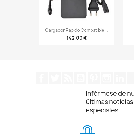
Vista rápida

Cargador Rapido Compatible...
142,00 €
Facebook
Twitter
Rss
YouTube
Pinterest
Instagra
Lin
Infórmese de n
últimas noticias
especiales