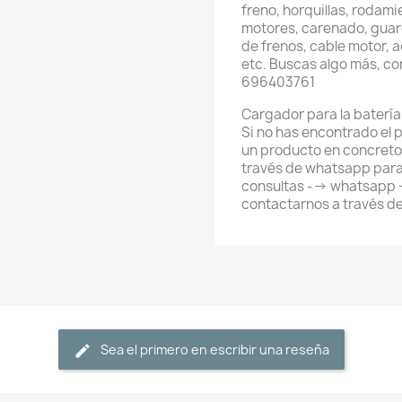
freno, horquillas, rodami
motores, carenado, guard
de frenos, cable motor, 
etc. Buscas algo más, c
696403761
Cargador para la batería 
Si no has encontrado el
un producto en concreto
través de whatsapp para
consultas --> whatsapp
contactarnos a través d
Sea el primero en escribir una reseña