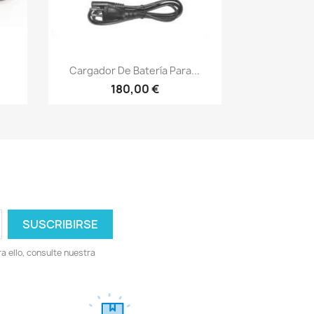
Vista rápida

Cargador De Batería Para...
180,00 €
 ello, consulte nuestra