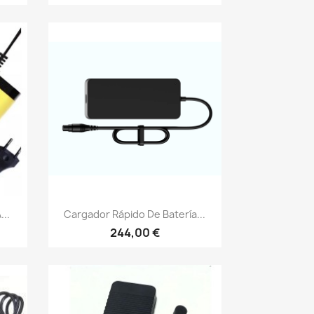
Vista rápida

...
Cargador Rápido De Batería...
244,00 €