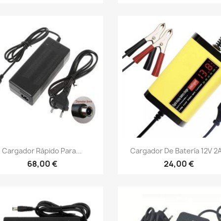
Vista rápida
Vista rápida


Cargador Rápido Para...
Cargador De Batería 12V 2A
68,00 €
24,00 €