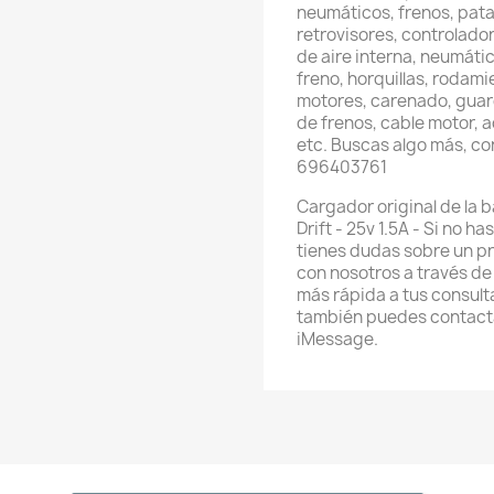
neumáticos, frenos, pata
retrovisores, controlador
de aire interna, neumátic
freno, horquillas, rodami
motores, carenado, guard
de frenos, cable motor, 
etc. Buscas algo más, c
696403761
Cargador original de la 
Drift - 25v 1.5A - Si no 
tienes dudas sobre un p
con nosotros a través d
más rápida a tus consul
también puedes contacta
iMessage.