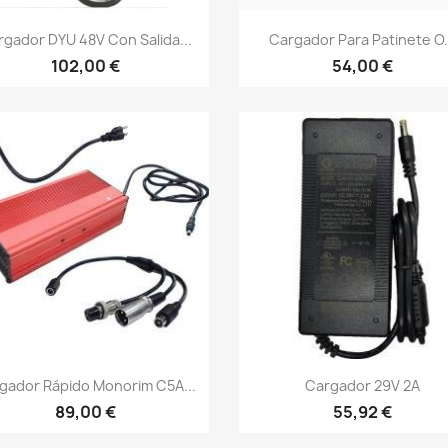
Vista rápida
Vista rápida


rgador DYU 48V Con Salida...
Cargador Para Patinete O.
102,00 €
54,00 €
Vista rápida
Vista rápida


gador Rápido Monorim C5A...
Cargador 29V 2A
89,00 €
55,92 €