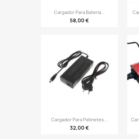
Vista rápida

Cargador Para Bateria...
Ca
58,00 €
Vista rápida

Cargador Para Patinetes...
Car
32,00 €