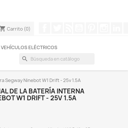
otros a través de Whatsapp para obtener una respuesta
Facebook
Twitter
Rss
YouTube
Pinterest
Instagr
Li
hopping_cart
Carrito
(0)
VEHÍCULOS ELÉCTRICOS
search
ara Segway Ninebot W1 Drift - 25v 1.5A
L DE LA BATERÍA INTERNA
OT W1 DRIFT - 25V 1.5A