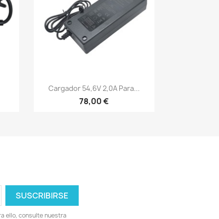
Vista rápida

Cargador 54,6V 2,0A Para...
78,00 €
 ello, consulte nuestra