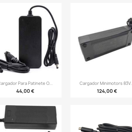
Vista rápida
Vista rápida


argador Para Patinete O...
Cargador Minimotors 83V.
44,00 €
124,00 €