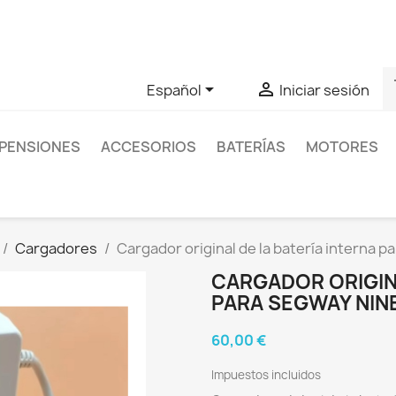
as sobre un producto en concreto tú puedes contactar con nos
s


Español
Iniciar sesión
PENSIONES
ACCESORIOS
BATERÍAS
MOTORES
Cargadores
Cargador original de la batería interna p
CARGADOR ORIGINA
PARA SEGWAY NINEB
60,00 €
Impuestos incluidos