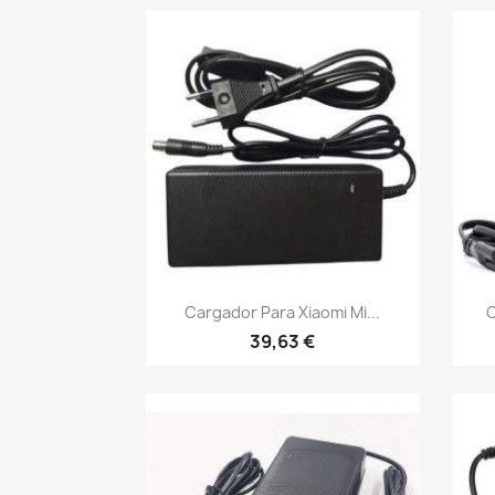
Vista rápida

Cargador Para Xiaomi Mi...
C
39,63 €