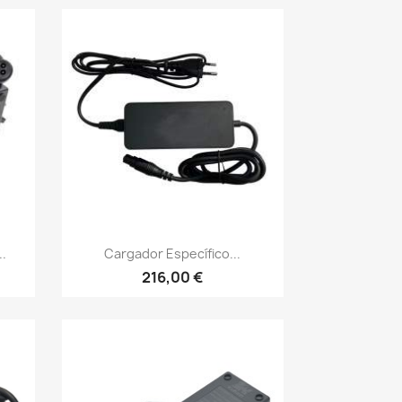
Vista rápida

..
Cargador Específico...
216,00 €