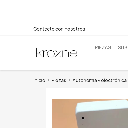
Si no has encontrado el producto que buscas o tienes dud
más rápida a tus consultas --> Whatsapp +34 696403761
Contacte con nosotros
PIEZAS
SUS
Inicio
Piezas
Autonomía y electrónica