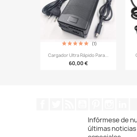
(1)
Vista rápida

Cargador Ultra Rápido Para...
60,00 €
Facebook
Twitter
Rss
YouTube
Pinterest
Instagra
Lin
Infórmese de n
últimas noticias