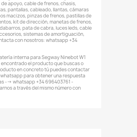
 de apoyo, cable de frenos, chasis,
as, pantallas, cableado, llantas, cámaras
os macizos, pinzas de frenos, pastillas de
entos, kit de dirección, manetas de frenos,
abarros, pata de cabra, luces leds, cable
accesorios, sistemas de amortiguación,
ontacta con nosotros: whatsapp +34
batería interna para Segway Ninebot W1
has encontrado el producto que buscas o
roducto en concreto tú puedes contactar
e whatsapp para obtener una respuesta
tas --> whatsapp +34 696403761 -
rnos a través del mismo número con