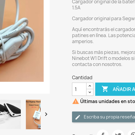
Cargador original de la bater
1.5A
Cargador original para Segwa
Aquí encontrarás el cargador
patines en línea. Las potenci
amperios.
Si buscas más piezas, mejor
Ninebot W1 Drift o modelos si
contacta con nosotros.
Cantidad

AÑADIR 

Últimas unidades en st

Escriba su propia reseña