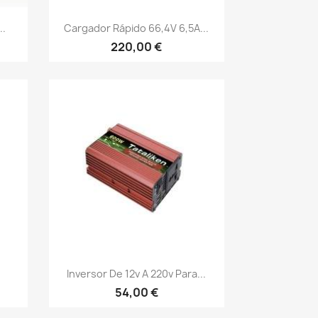
Vista rápida

..
Cargador Rápido 66,4V 6,5A...
220,00 €
Vista rápida

Inversor De 12v A 220v Para...
54,00 €