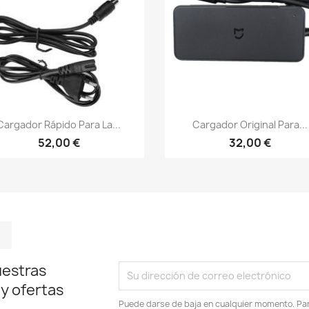
Vista rápida
Vista rápida


Cargador Rápido Para La...
Cargador Original Para...
52,00 €
32,00 €
m
kedIn
TikTok
uestras
 y ofertas
Puede darse de baja en cualquier momento. Para