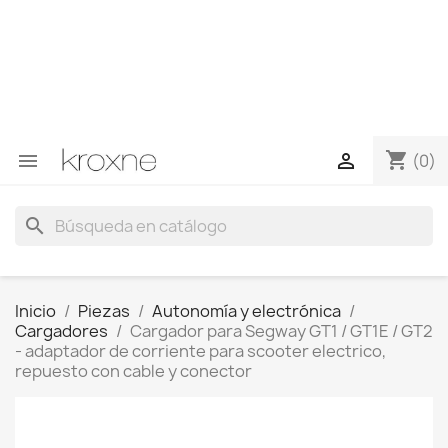
Si no has encontrado el producto que buscas o tienes
dudas sobre un producto en concreto tú puedes
contactar con nosotros a través de Whatsapp para
obtener una respuesta más rápida a tus consultas -->
Whatsapp +34 696403761
shopping_cart


(0)
search
Inicio
Piezas
Autonomía y electrónica
Cargadores
Cargador para Segway GT1 / GT1E / GT2
- adaptador de corriente para scooter electrico,
repuesto con cable y conector