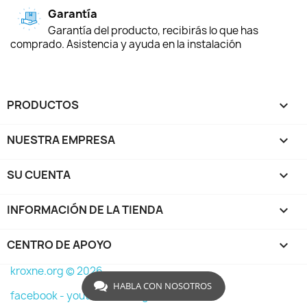
Garantía
Garantía del producto, recibirás lo que has
comprado. Asistencia y ayuda en la instalación
PRODUCTOS

NUESTRA EMPRESA

SU CUENTA

INFORMACIÓN DE LA TIENDA
keyboard_arrow_down
CENTRO DE APOYO

kroxne.org © 2026
HABLA CON NOSOTROS
facebook -
youtube -
instagram