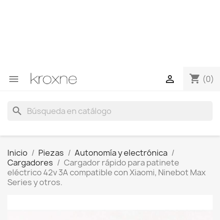
Si no has encontrado el producto que buscas o tienes
dudas sobre un producto en concreto tú puedes
contactar con nosotros a través de Whatsapp para
obtener una respuesta más rápida a tus consultas -->
Whatsapp +34 696403761
shopping_cart


(0)
search
Inicio
Piezas
Autonomía y electrónica
Cargadores
Cargador rápido para patinete
eléctrico 42v 3A compatible con Xiaomi, Ninebot Max
Series y otros.