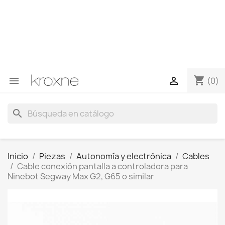
Si no has encontrado el producto que buscas o tienes
dudas sobre un producto en concreto tú puedes
contactar con nosotros a través de Whatsapp para
obtener una respuesta más rápida a tus consultas -->
Whatsapp +34 696403761
shopping_cart


(0)
search
Inicio
Piezas
Autonomía y electrónica
Cables
Cable conexión pantalla a controladora para
Ninebot Segway Max G2, G65 o similar