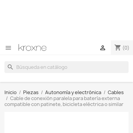
Si no has encontrado el producto que buscas o tienes
dudas sobre un producto en concreto tú puedes
contactar con nosotros a través de Whatsapp para
obtener una respuesta más rápida a tus consultas -->
Whatsapp +34 696403761
shopping_cart


(0)
search
Inicio
Piezas
Autonomía y electrónica
Cables
Cable de conexión paralela para batería externa
compatible con patinete, bicicleta eléctrica o similar