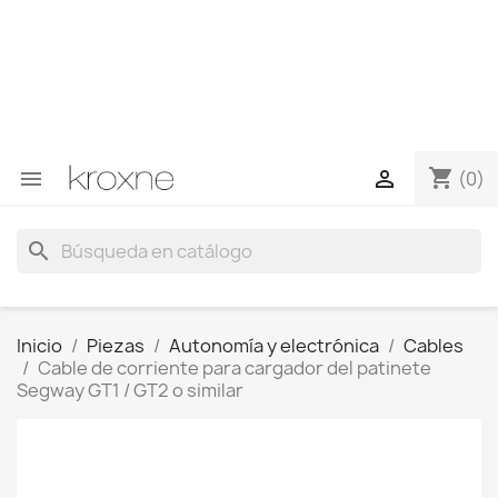
Si no has encontrado el producto que buscas o tienes
dudas sobre un producto en concreto tú puedes
contactar con nosotros a través de Whatsapp para
obtener una respuesta más rápida a tus consultas -->
Whatsapp +34 696403761
shopping_cart


(0)
search
Inicio
Piezas
Autonomía y electrónica
Cables
Cable de corriente para cargador del patinete
Segway GT1 / GT2 o similar