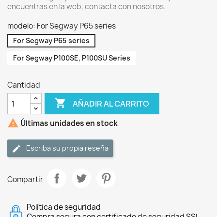
encuentras en la web, contacta con nosotros.
modelo: For Segway P65 series
For Segway P65 series
For Segway P100SE, P100SU Series
Cantidad

AÑADIR AL CARRITO

Últimas unidades en stock
Escriba su propia reseña
Compartir
Política de seguridad
Compra segura con certificado de seguridad SSL.