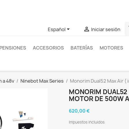
as sobre un producto en concreto tú puedes contactar con nos
s


Español
Iniciar sesión
PENSIONES
ACCESORIOS
BATERÍAS
MOTORES
n a 48v
Ninebot Max Series
Monorim Dual52 Max Air ( i
MONORIM DUAL52 M
MOTOR DE 500W AI
620,00 €
Impuestos incluidos