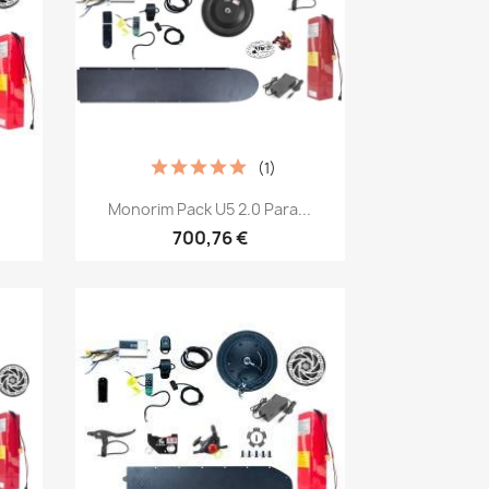
(1)
Vista rápida

Monorim Pack U5 2.0 Para...
700,76 €