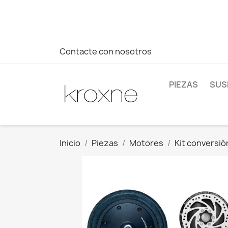
Si no has encontrado el producto que buscas o tienes dud
más rápida a tus consultas --> Whatsapp +34 696403761
Contacte con nosotros
PIEZAS
SUS
Inicio
Piezas
Motores
Kit conversió