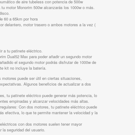
eumático de aire tubeless con potencia de 500w
 a tu motor Monorim 500w alcanzarás los 1000w o más.
disco.
de 60 a 65km por hora
tor delantero, motor trasero o ambos motores a la vez (
a tu patinete eléctrico.
norim Dual52 Max para poder añadir un segundo motor
 añadido el segundo motor podrás disfrutar de 1000w de
e kit no incluye la batería.
s motores puede ser útil en ciertas situaciones,
xpectativas. Algunos beneficios de actualizar a dos
s, tu patinete eléctrico puede generar más potencia, lo
entes empinadas y alcanzar velocidades más altas.
rregulares: Con dos motores, tu patinete eléctrico puede
ás efectiva, lo que te permite mantener la velocidad y la
.
 eléctricos con dos motores suelen tener mayor
 la seguridad del usuario.