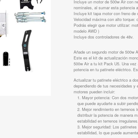
Incluye un motor de 500w Air con n
nominales, al sumar esta potencia
Incluye kit tapa motor con freno de 
Velocidad máxima con alto torque: 
Podrás elegir que motor utilizar: mo
modelo AWD )
Incluye dos controladores de 48v.
Añade un segundo motor de 500w Air 
Este es el kit de actualización mo
500w Air a tu kit Pack U5. Una vez
potencia en tu patinete eléctrico. Est
Actualizar tu patinete eléctrico a do
dependiendo de tus necesidades y e
motores pueden incluir:
Mayor potencia: Con dos motore
que puede ayudarte a subir pendi
Mejor rendimiento en terrenos i
distribuir la potencia de manera m
estabilidad en terrenos irregulares
Mejor seguridad: Los patinetes
estabilidad, lo que puede aumentar