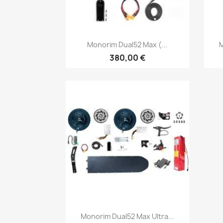
Vista rápida

Monorim Dual52 Max (...
M
380,00 €
Vista rápida

Monorim Dual52 Max Ultra...