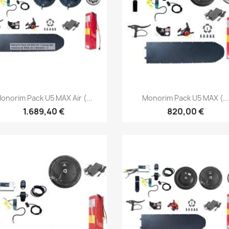
Vista rápida
Vista rápida


onorim Pack U5 MAX Air (...
Monorim Pack U5 MAX (...
1.689,40 €
820,00 €