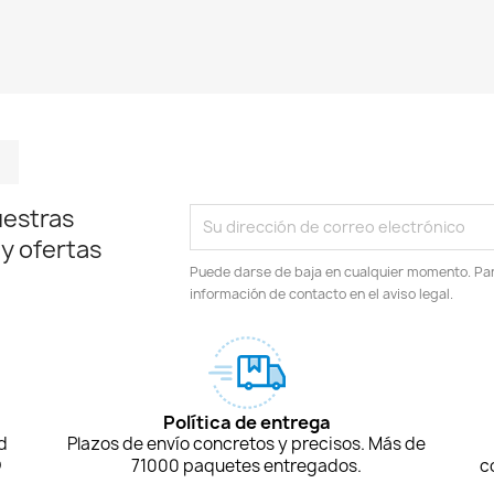
m
kedIn
TikTok
uestras
 y ofertas
Puede darse de baja en cualquier momento. Para
información de contacto en el aviso legal.
Política de entrega
d
Plazos de envío concretos y precisos. Más de
D
71000 paquetes entregados.
c