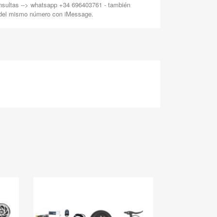
nsultas --> whatsapp +34 696403761 - también
 del mismo número con iMessage.