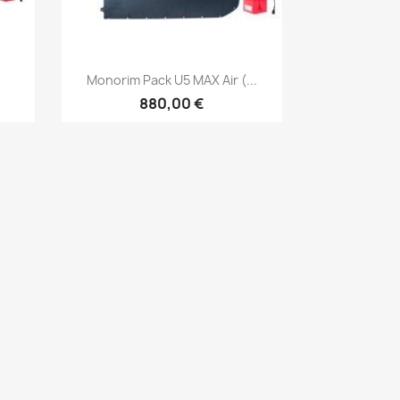
Vista rápida

Monorim Pack U5 MAX Air (...
880,00 €