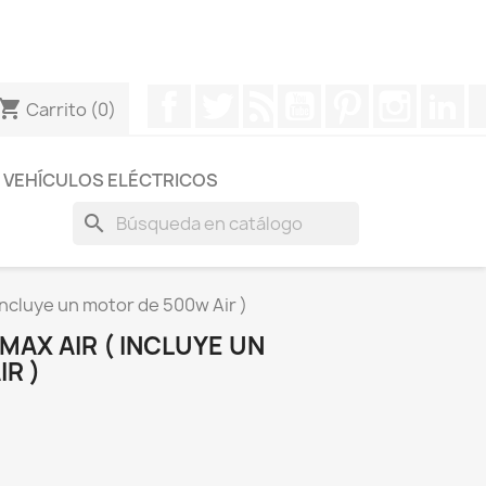
otros a través de Whatsapp para obtener una respuesta
Facebook
Twitter
Rss
YouTube
Pinterest
Instagr
Li
hopping_cart
Carrito
(0)
VEHÍCULOS ELÉCTRICOS
search
ncluye un motor de 500w Air )
AX AIR ( INCLUYE UN
R )