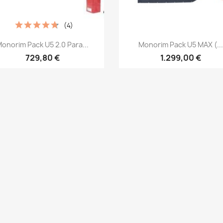
(4)
Vista rápida
Vista rápida


onorim Pack U5 2.0 Para...
Monorim Pack U5 MAX (...
729,80 €
1.299,00 €