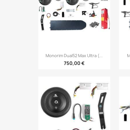
Vista rápida

Monorim Dual52 Max Ultra (...
M
750,00 €