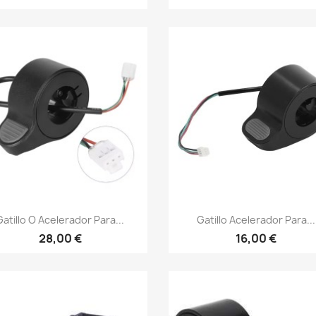
Vista rápida
Vista rápida


Gatillo O Acelerador Para...
Gatillo Acelerador Para...
28,00 €
16,00 €