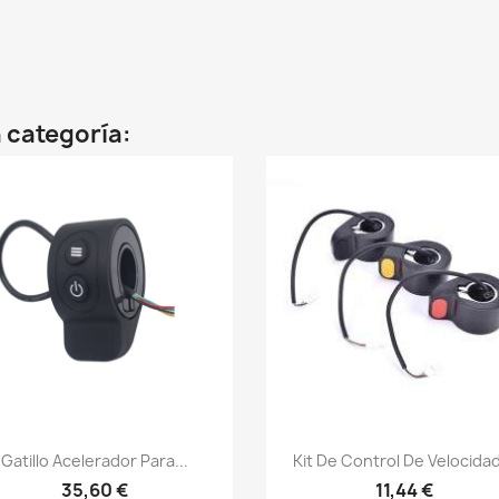
 categoría:
Vista rápida
Vista rápida


Gatillo Acelerador Para...
Kit De Control De Velocidad
35,60 €
11,44 €