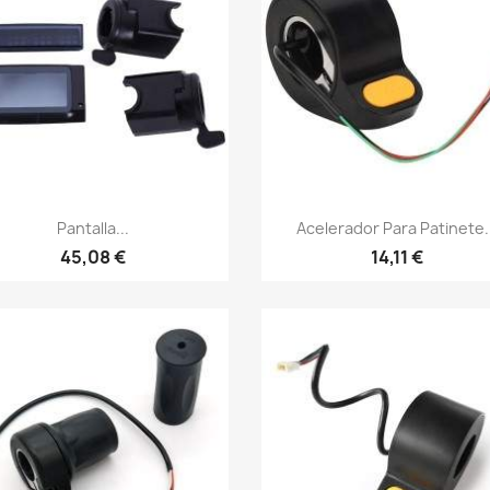
Vista rápida
Vista rápida


Pantalla...
Acelerador Para Patinete..
45,08 €
14,11 €