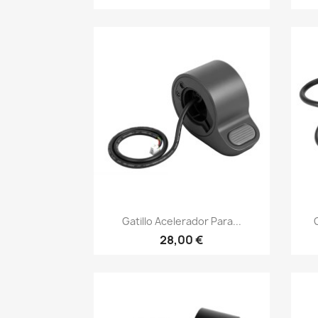
Vista rápida

Gatillo Acelerador Para...
28,00 €