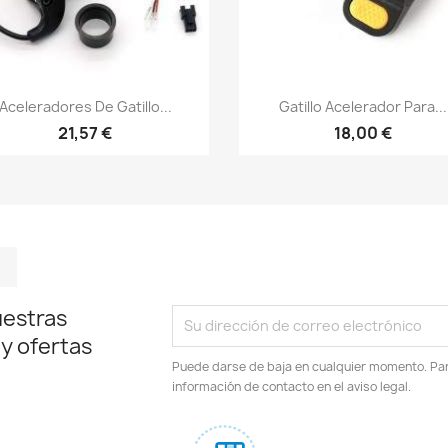
Vista rápida
Vista rápida


Aceleradores De Gatillo...
Gatillo Acelerador Para...
21,57 €
18,00 €
m
kedIn
TikTok
uestras
 y ofertas
Puede darse de baja en cualquier momento. Para
información de contacto en el aviso legal.