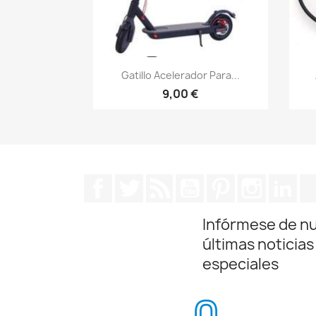
Vista rápida

Gatillo Acelerador Para...
9,00 €
Facebook
Twitter
Rss
YouTube
Pinterest
Instagra
Lin
Infórmese de n
últimas noticias
especiales