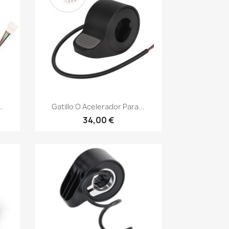
Vista rápida

.
Gatillo O Acelerador Para...
34,00 €