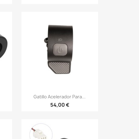
Vista rápida

Gatillo Acelerador Para...
54,00 €