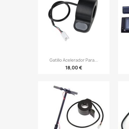
Vista rápida

Gatillo Acelerador Para...
18,00 €