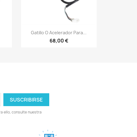
Vista rápida

Gatillo O Acelerador Para...
68,00 €
 ello, consulte nuestra