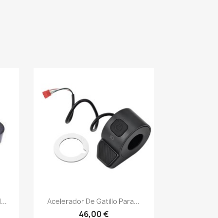
Vista rápida

...
Acelerador De Gatillo Para...
46,00 €