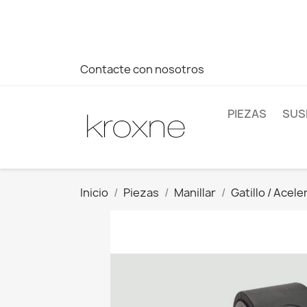
Si no has encontrado el producto que buscas o tienes dud
más rápida a tus consultas --> Whatsapp +34 696403761
Contacte con nosotros
PIEZAS
SUS
Inicio
Piezas
Manillar
Gatillo / Acel