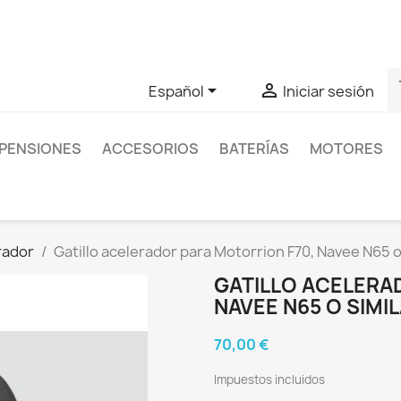
as sobre un producto en concreto tú puedes contactar con nos
s


Español
Iniciar sesión
PENSIONES
ACCESORIOS
BATERÍAS
MOTORES
erador
Gatillo acelerador para Motorrion F70, Navee N65 o
GATILLO ACELERA
NAVEE N65 O SIMI
70,00 €
Impuestos incluidos