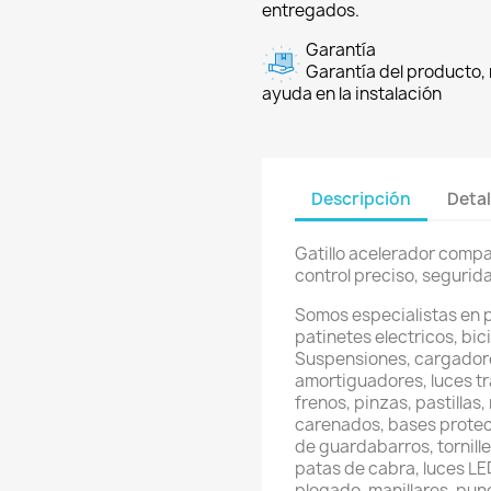
entregados.
Garantía
Garantía del producto, 
ayuda en la instalación
Descripción
Detal
Gatillo acelerador compat
control preciso, segurida
Somos especialistas en 
patinetes electricos, bici
Suspensiones, cargadore
amortiguadores, luces t
frenos, pinzas, pastillas
carenados, bases protec
de guardabarros, tornill
patas de cabra, luces LED
plegado, manillares, pun