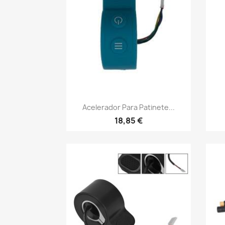
Vista rápida

Acelerador Para Patinete...
18,85 €