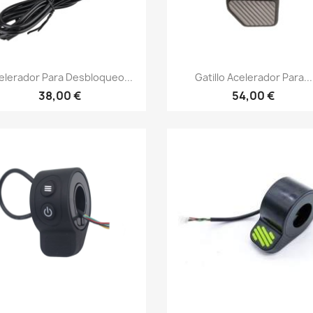
Vista rápida
Vista rápida


elerador Para Desbloqueo...
Gatillo Acelerador Para...
38,00 €
54,00 €