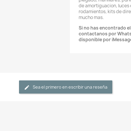
de amortiguacion, luces 
rodamientos, kits de direc
mucho mas.
Si no has encontrado e
contactanos por What
disponible por iMessag
Sea el primero en escribir una reseña