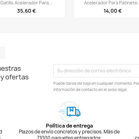
Vista rápida
Vista rápida


Gatillo Acelerador Para...
Acelerador Para Patinete..
35,60 €
14,00 €
m
kedIn
TikTok
uestras
 y ofertas
Puede darse de baja en cualquier momento. Para
información de contacto en el aviso legal.
Política de entrega
d
Plazos de envío concretos y precisos. Más de
D
71000 paquetes entregados.
c