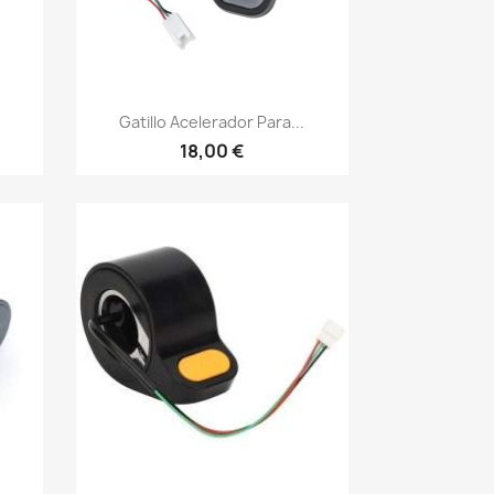
Vista rápida

Gatillo Acelerador Para...
18,00 €