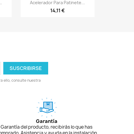
Vista rápida

.
Acelerador Para Patinete...
14,11 €
 ello, consulte nuestra
Garantía
Garantía del producto, recibirás lo que has
omprado. Asistencia y ayuda en la instalación