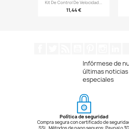
Vista rápida

Kit De Control De Velocidad...
11,44 €
Facebook
Twitter
Rss
YouTube
Pinterest
Instagra
Lin
Infórmese de n
últimas noticias
especiales
Política de seguridad
Compra segura con certificado de segurida
SSL. Métodos de pago seguros: Paypal o 3