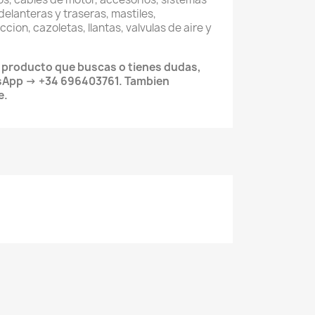
delanteras y traseras, mastiles,
cion, cazoletas, llantas, valvulas de aire y
l producto que buscas o tienes dudas,
sApp → +34 696403761. Tambien
e.