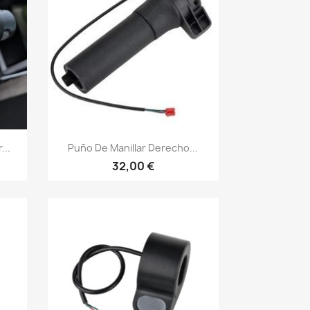
Vista rápida

..
Puño De Manillar Derecho...
32,00 €