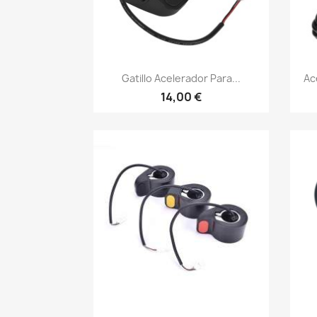
Vista rápida

Gatillo Acelerador Para...
Ac
14,00 €