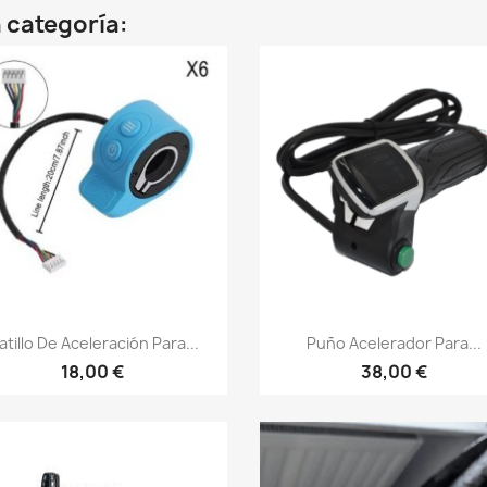
 categoría:
Vista rápida
Vista rápida


atillo De Aceleración Para...
Puño Acelerador Para...
18,00 €
38,00 €