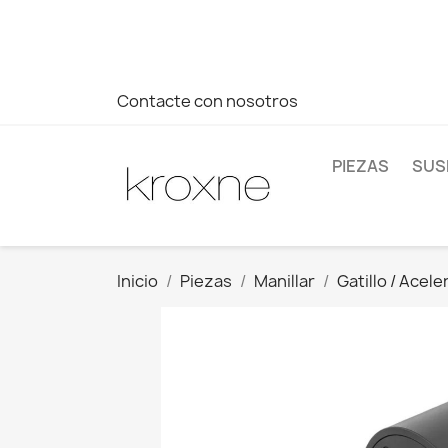
Si no has encontrado el producto que buscas o tienes dud
más rápida a tus consultas --> Whatsapp +34 696403761
Contacte con nosotros
PIEZAS
SUS
Inicio
Piezas
Manillar
Gatillo / Acel