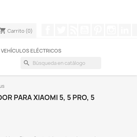
otros a través de Whatsapp para obtener una respuesta
Facebook
Twitter
Rss
YouTube
Pinterest
Instagr
Li
hopping_cart
Carrito
(0)
VEHÍCULOS ELÉCTRICOS
search
lus
OR PARA XIAOMI 5, 5 PRO, 5