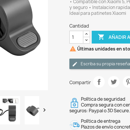
• Compatible con Xiaomi 5, Pr
y seguro • Instalacion rapida 
Ideal para patinetes Xiaomi
Cantidad

AÑADIR 

Últimas unidades en st
Escriba su propia reseña
Compartir
Política de seguridad
Compra segura con cer

seguros: Paypal o 3D Secure.
Política de entrega
Plazos de envío concre