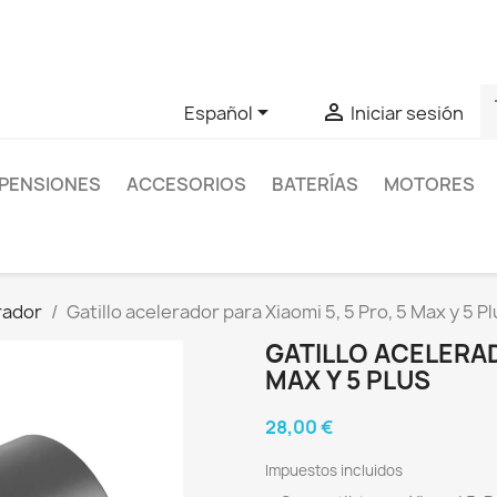
as sobre un producto en concreto tú puedes contactar con nos
s


Español
Iniciar sesión
PENSIONES
ACCESORIOS
BATERÍAS
MOTORES
erador
Gatillo acelerador para Xiaomi 5, 5 Pro, 5 Max y 5 P
GATILLO ACELERAD
MAX Y 5 PLUS
28,00 €
Impuestos incluidos