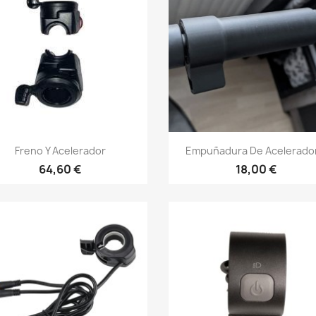
Vista rápida
Vista rápida


Freno Y Acelerador
Empuñadura De Acelerador.
64,60 €
18,00 €