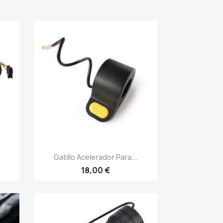
Vista rápida

Gatillo Acelerador Para...
18,00 €