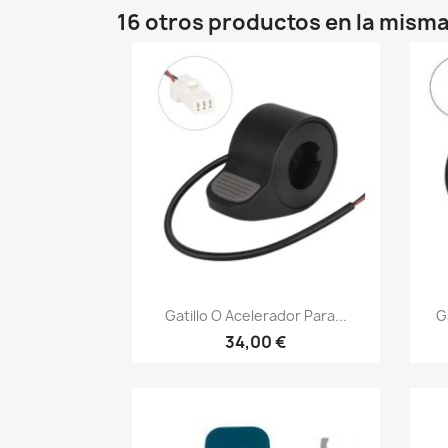
16 otros productos en la misma
Vista rápida

Gatillo O Acelerador Para...
G
34,00 €