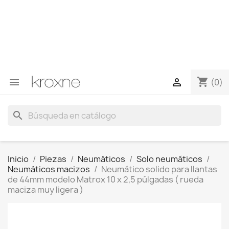
Si no has encontrado el producto que buscas o tienes
dudas sobre un producto en concreto tú puedes
contactar con nosotros a través de Whatsapp para
obtener una respuesta más rápida a tus consultas -->
Whatsapp +34 696403761
shopping_cart


(0)
search
Inicio
Piezas
Neumáticos
Solo neumáticos
Neumáticos macizos
Neumático solido para llantas
de 44mm modelo Matrox 10 x 2,5 púlgadas ( rueda
maciza muy ligera )