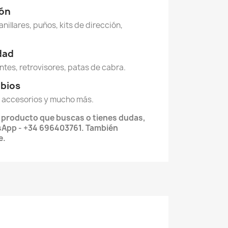
ión
anillares, puños, kits de dirección,
idad
ntes, retrovisores, patas de cabra.
mbios
 accesorios y mucho más.
l producto que buscas o tienes dudas,
App - +34 696403761. También
e.