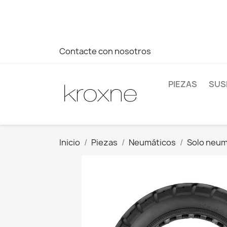
Si no has encontrado el producto que buscas o tienes dud
más rápida a tus consultas --> Whatsapp +34 696403761
Contacte con nosotros
PIEZAS
SUS
Inicio
Piezas
Neumáticos
Solo neum