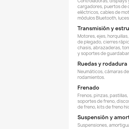
Controladoras, displays y
cargadores, puertos de 
eléctricos, cables de mot
módulos Bluetooth, luces 
Transmisión y estr
Motores, ejes, horquillas
de plegado, cierres rápi
chasis, abrazaderas, torn
y soportes de guardabar
Ruedas y rodadura
Neumáticos, cámaras de ai
rodamientos.
Frenado
Frenos, pinzas, pastillas
soportes de freno, discos
de freno, kits de freno hi
Suspensión y amor
Suspensiones, amortigua