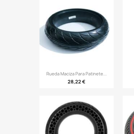
Vista rápida

Rueda Maciza Para Patinete...
28,22 €