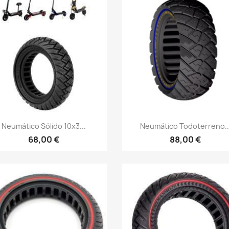
Vista rápida
Vista rápida


Neumático Sólido 10x3...
Neumático Todoterreno..
68,00 €
88,00 €