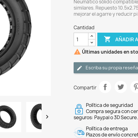
Neumático sólido compatibl
similares. Repuesto 10.5x2.7
mejorar el agarre y reducir 
Cantidad

AÑADIR 

Últimas unidades en st
Escriba su propia reseña
Compartir
Política de seguridad
Compra segura con cer

seguros: Paypal o 3D Secure.
Política de entrega
Plazos de envío concre