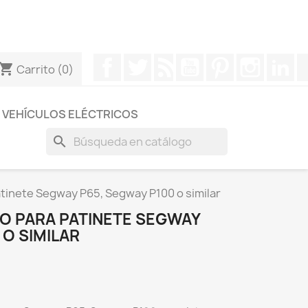
otros a través de Whatsapp para obtener una respuesta
Facebook
Twitter
Rss
YouTube
Pinterest
Instagr
Li
hopping_cart
Carrito
(0)
VEHÍCULOS ELÉCTRICOS
search
tinete Segway P65, Segway P100 o similar
O PARA PATINETE SEGWAY
 O SIMILAR