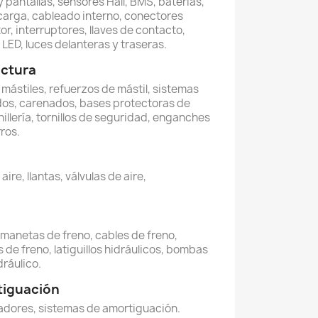
 pantallas, sensores Hall, BMS, baterías,
carga, cableado interno, conectores
or, interruptores, llaves de contacto,
LED, luces delanteras y traseras.
uctura
, mástiles, refuerzos de mástil, sistemas
dos, carenados, bases protectoras de
illería, tornillos de seguridad, enganches
ros.
re, llantas, válvulas de aire,
, manetas de freno, cables de freno,
 de freno, latiguillos hidráulicos, bombas
dráulico.
tiguación
dores, sistemas de amortiguación.