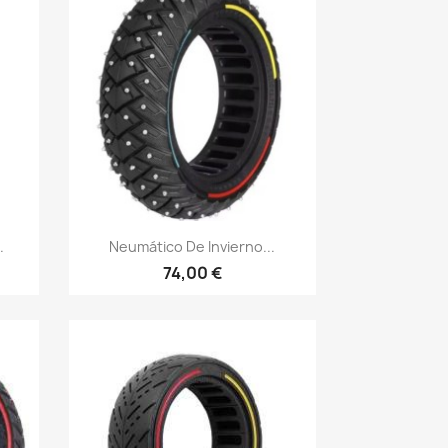
Vista rápida

.
Neumático De Invierno...
74,00 €