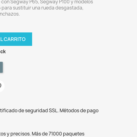
e con Segway P65, Segway P100 y modelos
5 para sustituir una rueda desgastada,
pinchazos.
AL CARRITO
ock
tificado de seguridad SSL. Métodos de pago
tos y precisos. Más de 71000 paquetes