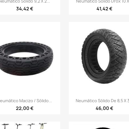
Neumático Solido 9,2 X 2...
Neumático Solido Drox 10 X.
34,42 €
41,42 €
Vista rápida
Vista rápida


eumático Macizo / Sólido...
Neumático Sólido De 8,5 X 3
22,00 €
46,00 €