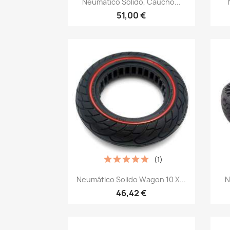
Neumático Sólido, Caucho...
51,00 €
(1)
Vista rápida

Neumático Solido Wagon 10 X...
N
46,42 €