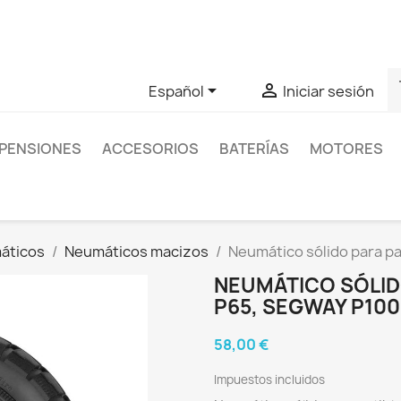
as sobre un producto en concreto tú puedes contactar con nos
s


Español
Iniciar sesión
PENSIONES
ACCESORIOS
BATERÍAS
MOTORES
áticos
Neumáticos macizos
Neumático sólido para pa
NEUMÁTICO SÓLID
P65, SEGWAY P100
58,00 €
Impuestos incluidos