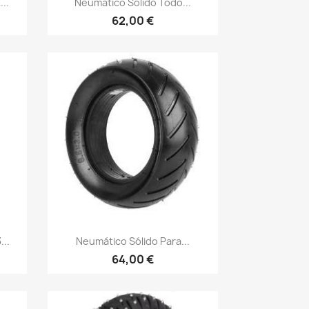
..
Neumático Sólido Todo...
62,00 €
Vista rápida

...
Neumático Sólido Para...
64,00 €