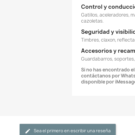
Control y conducc
Gatillos, aceleradores, m
cazoletas.
Seguridad y visibil
Timbres, claxon, reflecta
Accesorios y reca
Guardabarros, soportes,
Si no has encontrado e
contáctanos por Whats
disponible por iMessag
Sea el primero en escribir una reseña