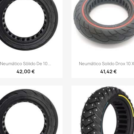
Vista rápida
Vista rápida


Neumático Sólido De 10...
Neumático Solido Drox 10 X.
42,00 €
41,42 €