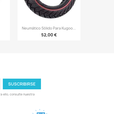
Vista rápida

Neumático Sólido Para Kugoo...
52,00 €
 ello, consulte nuestra