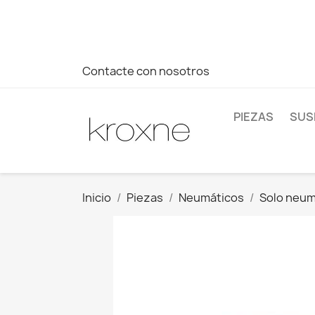
Si no has encontrado el producto que buscas o tienes dud
más rápida a tus consultas --> Whatsapp +34 696403761
Contacte con nosotros
PIEZAS
SUS
Inicio
Piezas
Neumáticos
Solo neum