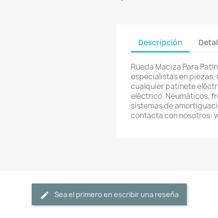
Descripción
Detal
Rueda Maciza Para Patin
especialistas en piezas,
cualquier patinete eléctri
eléctrico. Neumáticos, f
sistemas de amortiguació
contacta con nosotros:
Sea el primero en escribir una reseña