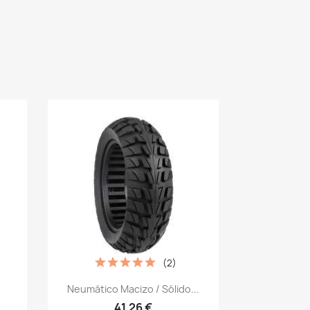
(2)
Vista rápida

Neumático Macizo / Sólido...
41,26 €