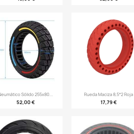
Vista rápida
Vista rápida


Neumático Sólido 255x80...
Rueda Maciza 8,5*2 Roja
52,00 €
17,79 €