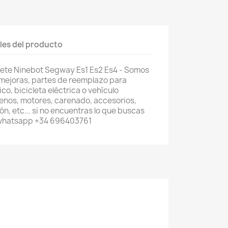
les del producto
ete Ninebot Segway Es1 Es2 Es4 - Somos
 mejoras, partes de reemplazo para
co, bicicleta eléctrica o vehículo
renos, motores, carenado, accesorios,
n, etc... si no encuentras lo que buscas
 whatsapp +34 696403761