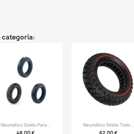
 categoría:
Vista rápida
Vista rápida


Neumático Solido Para...
Neumático Sólido Todo...
48,00 €
62,00 €