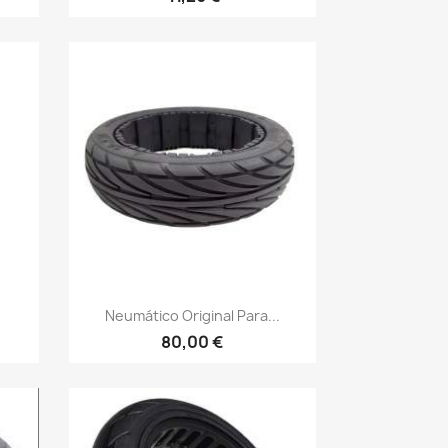
Vista rápida

Neumático Original Para...
80,00 €