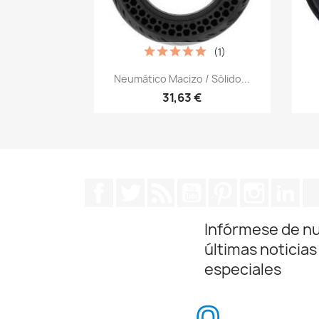
(1)
Vista rápida

Neumático Macizo / Sólido...
31,63 €
Facebook
Twitter
Rss
YouTube
Pinterest
Instagra
Lin
Infórmese de n
últimas noticias
especiales