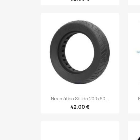
Vista rápida

Neumático Sólido 200x60...
42,00 €