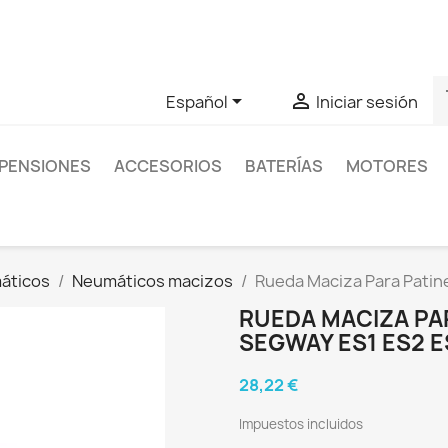
as sobre un producto en concreto tú puedes contactar con nos
s


Español
Iniciar sesión
PENSIONES
ACCESORIOS
BATERÍAS
MOTORES
áticos
Neumáticos macizos
Rueda Maciza Para Patin
RUEDA MACIZA PA
SEGWAY ES1 ES2 E
28,22 €
Impuestos incluidos