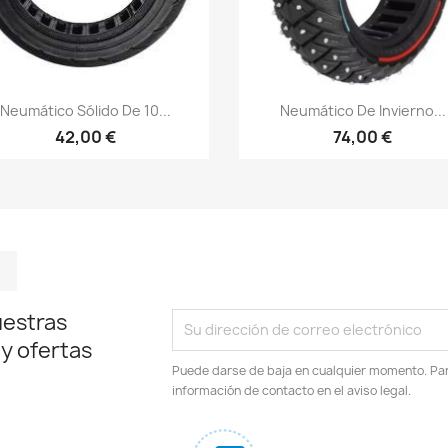
Vista rápida
Vista rápida


Neumático Sólido De 10...
Neumático De Invierno...
42,00 €
74,00 €
m
kedIn
TikTok
uestras
 y ofertas
Puede darse de baja en cualquier momento. Para
información de contacto en el aviso legal.