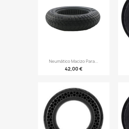
Vista rápida

Neumático Macizo Para...
42,00 €