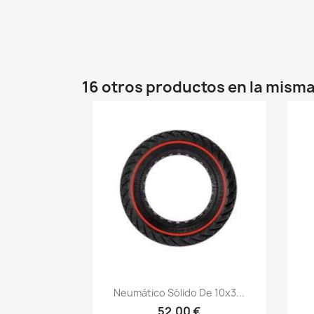
16 otros productos en la misma
Vista rápida

Neumático Sólido De 10x3...
52,00 €