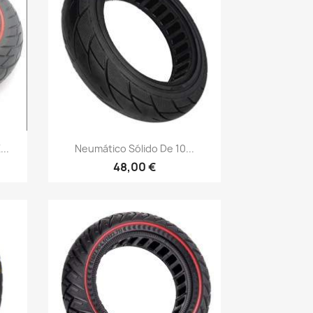
Vista rápida

..
Neumático Sólido De 10...
48,00 €