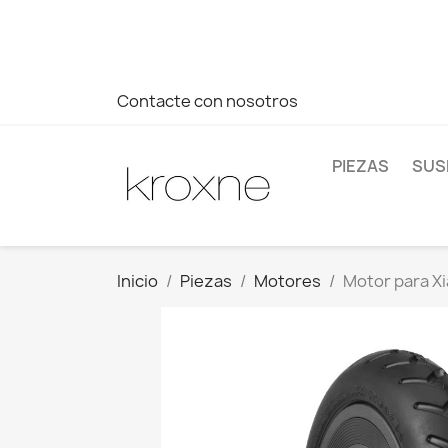
Si no has encontrado el producto que buscas o tienes dud
más rápida a tus consultas --> Whatsapp +34 696403761
Contacte con nosotros
PIEZAS
SUS
Inicio
Piezas
Motores
Motor para Xi