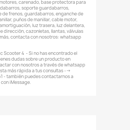
 motores, carenado, base protectora para
rdabarros, soporte guardabarros,
rte de frenos, guardabarros, enganche de
nillar, puños de manillar, cable motor,
mortiguación, luz trasera, luz delantera,
e dirección, cazonletas, llantas, válvulas
o más, contacta con nosotros: whatsapp
ic Scooter 4 - Si no has encontrado el
ienes dudas sobre un producto en
actar con nosotros a través de whatsapp
ta más rápida a tus consultas -->
 - también puedes contactarnos a
 con iMessage.