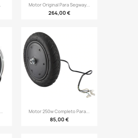
Vista rápida

.
Motor Original Para Segway...
264,00 €
Vista rápida

..
Motor 250w Completo Para...
85,00 €