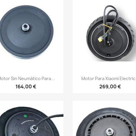
Vista rápida
Vista rápida


otor Sin Neumático Para...
Motor Para Xiaomi Electric.
164,00 €
269,00 €