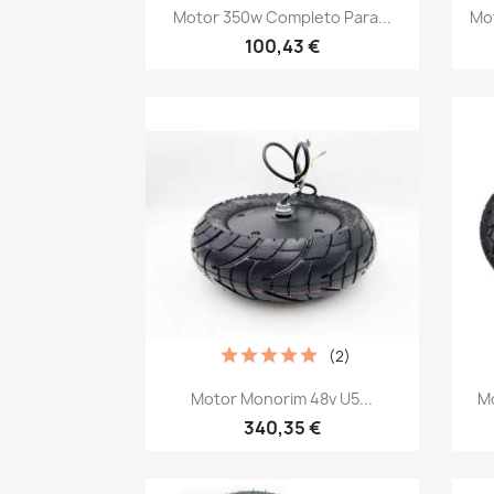
Vista rápida

Motor 350w Completo Para...
Mo
100,43 €
(2)
Vista rápida

Motor Monorim 48v U5...
Mo
340,35 €