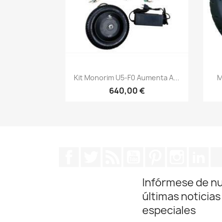
Vista rápida

Kit Monorim U5-F0 Aumenta A...
M
640,00 €
Facebook
Twitter
Rss
YouTube
Pinterest
Instagra
Lin
Infórmese de n
últimas noticias
especiales