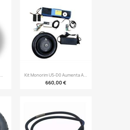
Vista rápida

..
Kit Monorim U5-D0 Aumenta A...
660,00 €