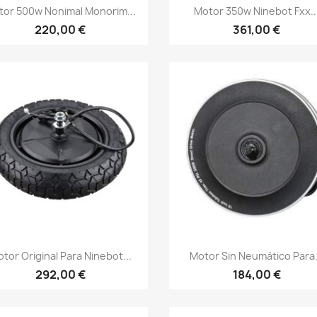
Vista rápida
Vista rápida


tor 500w Nonimal Monorim...
Motor 350w Ninebot Fxx..
220,00 €
361,00 €
Vista rápida
Vista rápida


tor Original Para Ninebot...
Motor Sin Neumático Para.
292,00 €
184,00 €