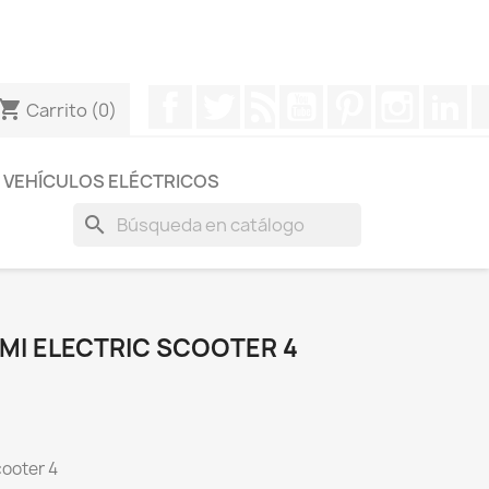
otros a través de Whatsapp para obtener una respuesta
Facebook
Twitter
Rss
YouTube
Pinterest
Instagr
Li
hopping_cart
Carrito
(0)
VEHÍCULOS ELÉCTRICOS
search
MI ELECTRIC SCOOTER 4
cooter 4