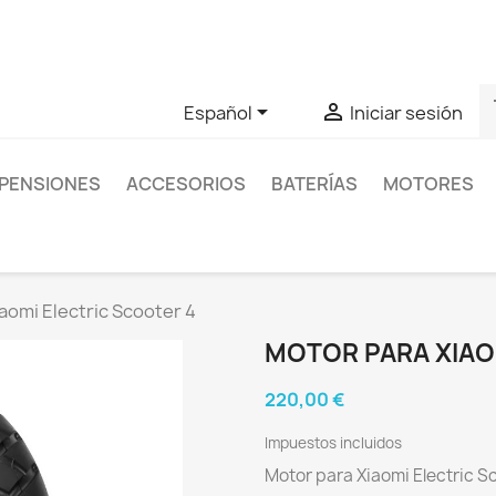
as sobre un producto en concreto tú puedes contactar con nos
s


Español
Iniciar sesión
PENSIONES
ACCESORIOS
BATERÍAS
MOTORES
aomi Electric Scooter 4
MOTOR PARA XIAO
220,00 €
Impuestos incluidos
Motor para Xiaomi Electric S