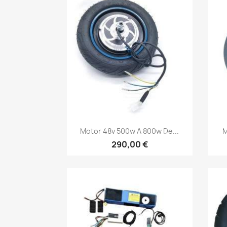
Vista rápida

Motor 48v 500w A 800w De...
M
290,00 €