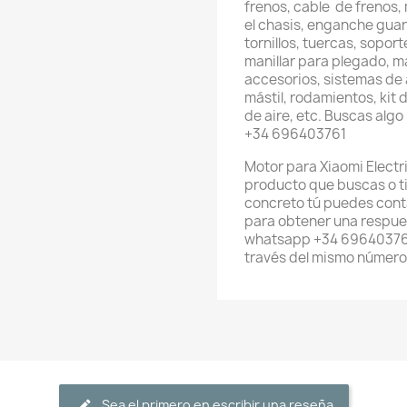
frenos, cable de frenos,
el chasis, enganche gua
tornillos, tuercas, sopo
manillar para plegado, ma
accesorios, sistemas de a
mástil, rodamientos, kit d
de aire, etc. Buscas alg
+34 696403761
Motor para Xiaomi Electr
producto que buscas o t
concreto tú puedes cont
para obtener una respues
whatsapp +34 696403761
través del mismo número
Sea el primero en escribir una reseña