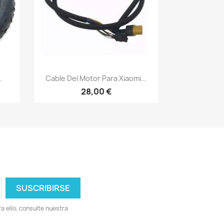
Vista rápida

.
Cable Del Motor Para Xiaomi...
28,00 €
 ello, consulte nuestra