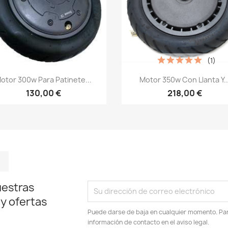
(1)
Vista rápida
Vista rápida


otor 300w Para Patinete...
Motor 350w Con Llanta Y..
130,00 €
218,00 €
m
kedIn
TikTok
uestras
 y ofertas
Puede darse de baja en cualquier momento. Para
información de contacto en el aviso legal.