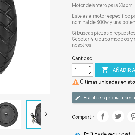
Motor delantero para Xiaomi 
Este es el motor específico p
nominal de 300w y una pote
Si buscas piezas o repuestos 
Scooter 4 u otros modelos y 
nosotros.
Cantidad

AÑADIR 

Últimas unidades en st
Escriba su propia reseña

Compartir
Política de seguridad